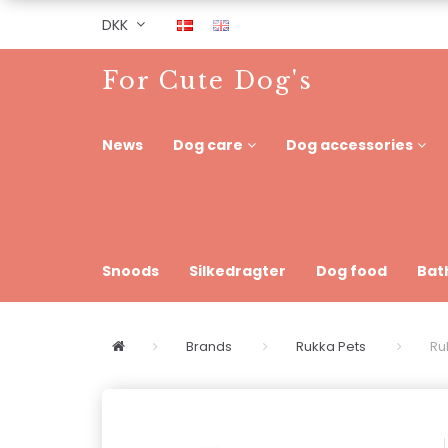
DKK
For Cute Dog's
News
Dog care
Dog accessories
Snoods
Silkedragter
Dog food
Bat
Brands
Rukka Pets
Ru