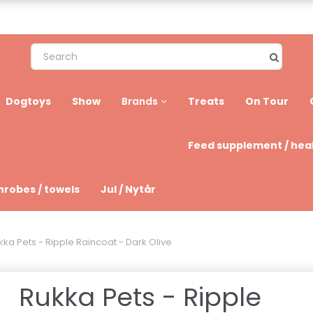
Dogtoys
Show
Treats
On Tour
Brands
Feed supplement / hea
hrobes / towels
Jul / Nytår
kka Pets - Ripple Raincoat - Dark Olive
Rukka Pets - Ripple