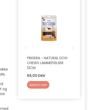
FRIGERA - NATURAL DOG
NUTROLIN - GUT &
CHEWS LAMMEPØLSER
PASTE
12CM
rakke
ale,
69,00 DKK
309,00 DKK
il
Add to cart
Add to cart
t og
ste
g med