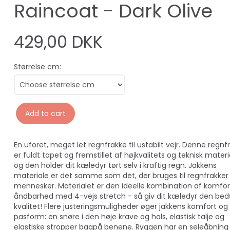
Raincoat - Dark Olive
429,00 DKK
Størrelse cm:
Add to cart
En uforet, meget let regnfrakke til ustabilt vejr. Denne regnf
er fuldt tapet og fremstillet af højkvalitets og teknisk materi
og den holder dit kæledyr tørt selv i kraftig regn. Jakkens
materiale er det samme som det, der bruges til regnfrakker t
mennesker. Materialet er den ideelle kombination af komfor
åndbarhed med 4-vejs stretch - så giv dit kæledyr den bed
kvalitet! Flere justeringsmuligheder øger jakkens komfort og
pasform: en snøre i den høje krave og hals, elastisk talje og
elastiske stropper bagpå benene. Ryggen har en seleåbnin