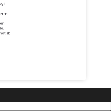
ug i
me er
 en
le.
netisk
g