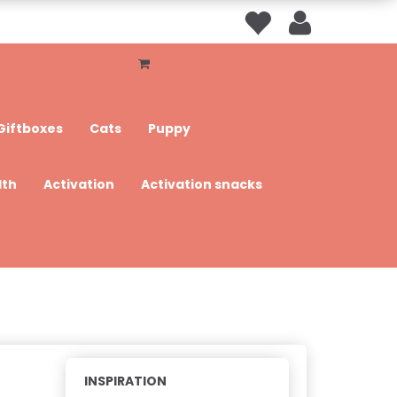
Giftboxes
Cats
Puppy
lth
Activation
Activation snacks
INSPIRATION