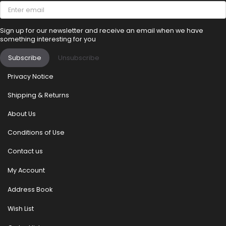
Enter
email
Sign up for our newsletter and receive an email when we have
something interesting for you
Subscribe
Unsubscribe
Privacy Notice
Shipping & Returns
About Us
Conditions of Use
Contact us
My Account
Address Book
Wish List