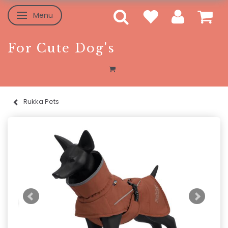
Menu
Toggle navigation
For Cute Dog's
Rukka Pets