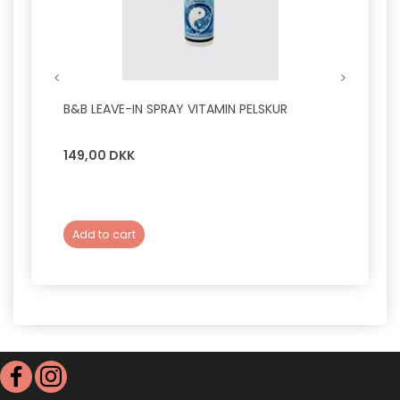
B&B LEAVE-IN SPRAY VITAMIN PELSKUR
B&B D
SILKE
149,00 DKK
149,0
Add to cart
Add 