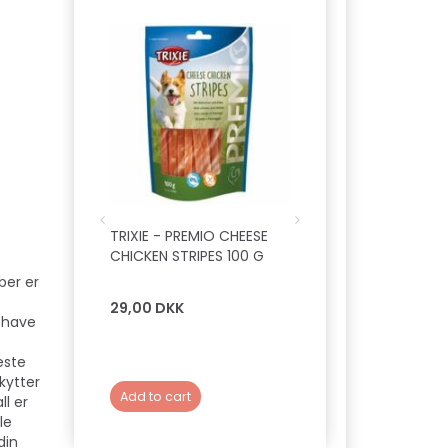
TRIXIE - PREMIO CHEESE
TRIXIE - PREMIO RA
CHICKEN STRIPES 100 G
STICKS 100 G
ber er
29,00 DKK
35,00 DKK
t have
este
skytter
Add to cart
Add to cart
ll er
le
din