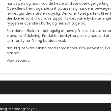
hunds pels og hud mod de fleste af disse ubehagelige ting.
Overallens fremragende snit tilpasser sig hundens bevægels
hvilket gør den næsten usynlig. Derfor er tøjet perfekt til en
der ikke er vant til at have tøj på. Takket være lynlåslukning
ryggen er overallen hurtig og nem at tage på.
Funktioner: Ekstremt behagelig at have på, elastisk. Justerba
krave. Lynlåslukning. Produktet beskytter pels og hud ved at
splinter, fyrrenåle og burdocs væk.
Naturlig insektafvisning med zebrastriber. 85% polyester, 15%
elastan
Vask separat.
ing interesting for you