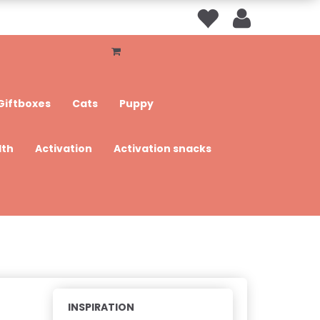
Giftboxes
Cats
Puppy
lth
Activation
Activation snacks
INSPIRATION