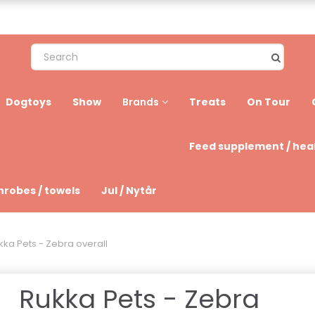
Dogtoys
Show
Treats
On Tour
Brands
Feed supplement / hea
hrobes / towels
Jul / Nytår
kka Pets - Zebra overall
Rukka Pets - Zebra