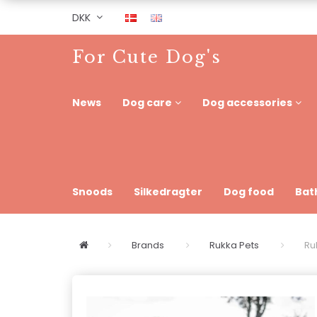
DKK
For Cute Dog's
News
Dog care
Dog accessories
Snoods
Silkedragter
Dog food
Bat
Brands
Rukka Pets
Ru