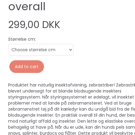
overall
299,00 DKK
Størrelse cm:
Add to cart
Produktet har naturlig insektafvisning, zebrastriber! Zebrastri
blevet undersøgt for at blande blodsugende insekters
styringssystem. Når styringssystemet er ødelagt, vil insekte
problemer med at lande på zebramønsteret. Ved at bruge
zebramønstret tøj på dit kæledyr kan du undgå bid fra de fl
blodsugende insekter. En praktisk overall til din hund, der be
mod naturligt affald og insekter. Den lette og elastiske overa
behagelig at have på. Når du er ude, kan din hunds pels sam
snavs, splinter, burdocs og flåter. Dette produkt vil beskytte 