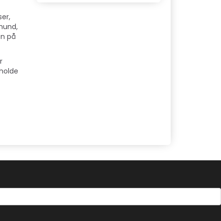
er,
 hund,
en på
r
 holde