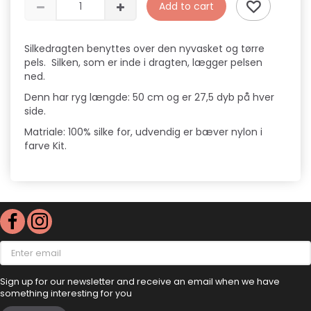
Add to cart
Silkedragten benyttes over den nyvasket og tørre
pels. Silken, som er inde i dragten, lægger pelsen
ned.
Denn har ryg længde: 50 cm og er 27,5 dyb på hver
side.
Matriale: 100% silke for, udvendig er bæver nylon i
farve Kit.
Enter
email
Sign up for our newsletter and receive an email when we have
something interesting for you