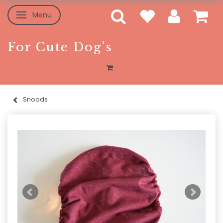
Menu
Toggle navigation
For Cute Dog's
Snoods