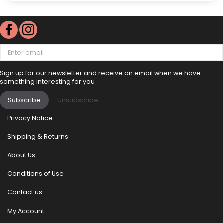
Enter
email
Sign up for our newsletter and receive an email when we have
something interesting for you
Subscribe
Unsubscribe
Privacy Notice
Shipping & Returns
About Us
Conditions of Use
Contact us
My Account