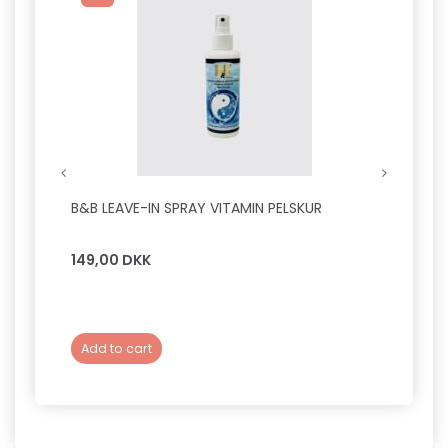
B&B LEAVE-IN SPRAY VITAMIN PELSKUR
B&B F
149,00 DKK
149,0
Add to cart
Add 