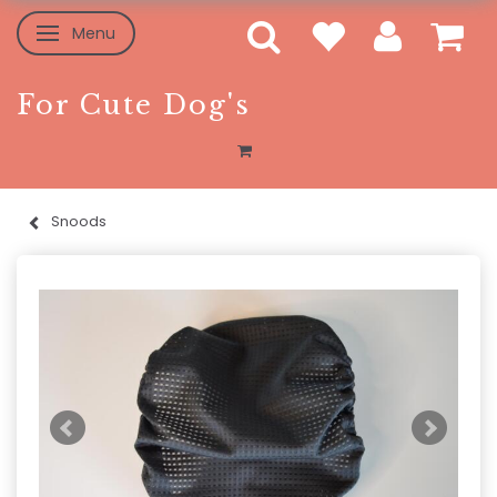
Menu
Toggle navigation
For Cute Dog's
Snoods