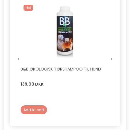
Hot
B&B ØKOLOGISK TØRSHAMPOO TIL HUND
TRIXI
G
139,00 DKK
29,0
Add to cart
Add 