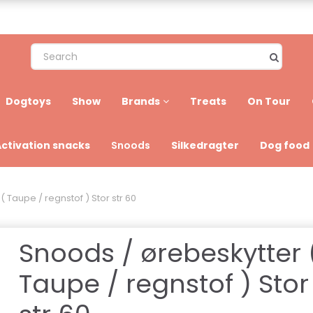
Dogtoys
Show
Brands
Treats
On Tour
Activation snacks
Silkedragter
Dog food
Snoods
 Taupe / regnstof ) Stor str 60
Snoods / ørebeskytter 
Taupe / regnstof ) Stor