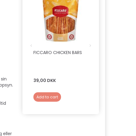
FICCARO CHICKEN BARS
FRIGERA - NATURA
CHEWS KANINØRER 
250 G
 sin
39,00 DKK
109,00 DKK
 opsyn.
Add to cart
Add to cart
tid
 eller