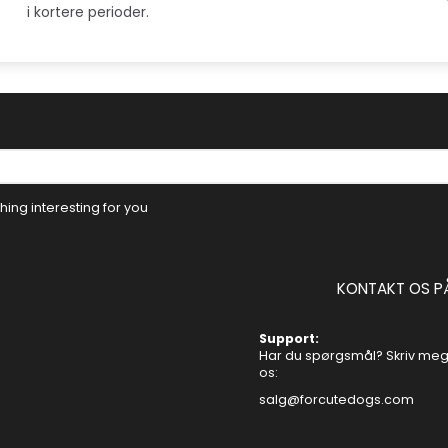
i kortere perioder.
ing interesting for you
KONTAKT OS P
Support:
Har du spørgsmål? Skriv mege
os:
salg@forcutedogs.com