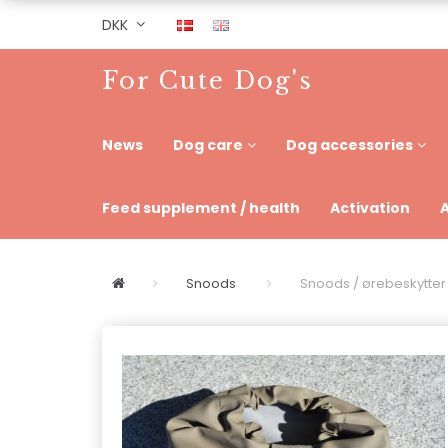
DKK
For Cute Dog's
News
Dog care
Dog accessories
Feed supplement / health
Activation
Snoods
Snoods / ørebeskytter (