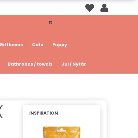
Giftboxes
Cats
Puppy
Bathrobes / towels
Jul / Nytår
(
INSPIRATION
Hot