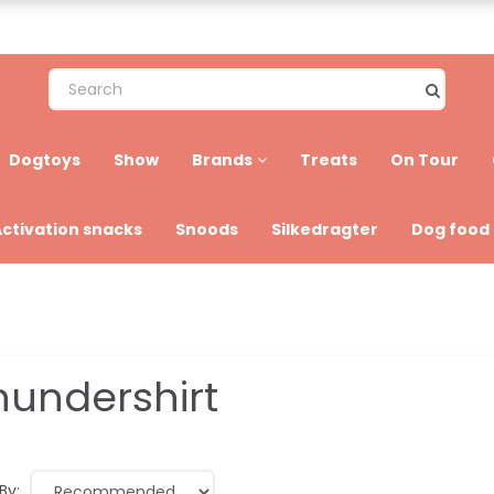
Dogtoys
Show
Brands
Treats
On Tour
Activation snacks
Snoods
Silkedragter
Dog food
hundershirt
By: