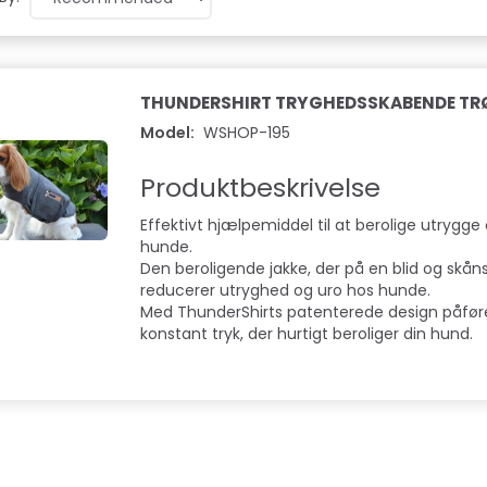
THUNDERSHIRT TRYGHEDSSKABENDE TRØ
Model:
WSHOP-195
Produktbeskrivelse
Effektivt hjælpemiddel til at berolige utrygg
hunde.
Den beroligende jakke, der på en blid og sk
reducerer utryghed og uro hos hunde.
Med ThunderShirts patenterede design påføres
konstant tryk, der hurtigt beroliger din hund.
Hot
Hot