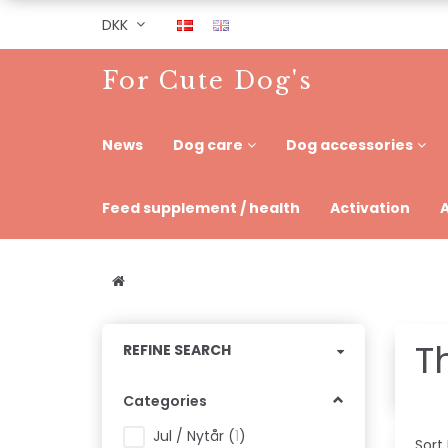
DKK
For Cute Dog's
News
Dog care
Dog accessories
Feed supplement / health
Activation
T
Toggle
REFINE SEARCH
filter
Categories
Jul / Nytår
(
1
)
Sort 