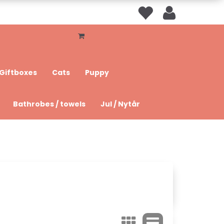
Giftboxes
Cats
Puppy
Bathrobes / towels
Jul / Nytår