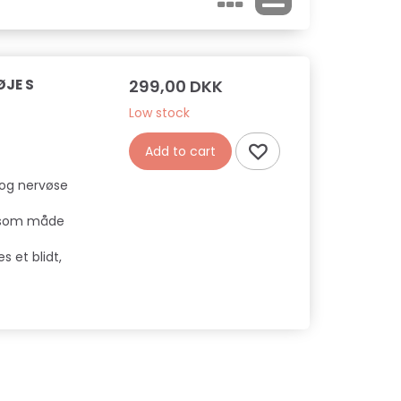
JE S
299,00 DKK
Low stock
Add to cart
e og nervøse
ånsom måde
 et blidt,