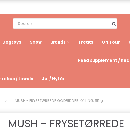
Dogtoys
Show
Treats
On Tour
Brands
Feed supplement / hea
hrobes / towels
Jul / Nytår
MUSH - FRYSETØRREDE GODBIDDER KYLLING, 55 g
MUSH - FRYSETØRREDE