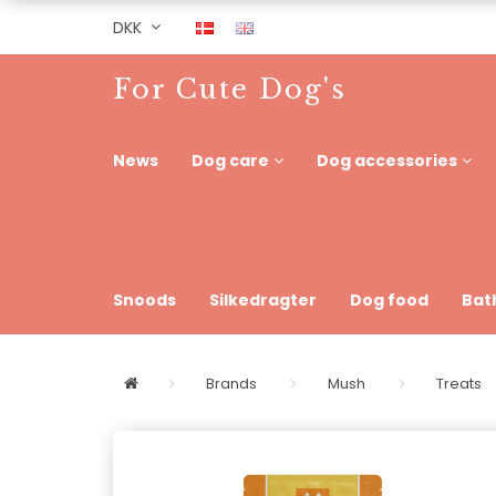
DKK
For Cute Dog's
News
Dog care
Dog accessories
Snoods
Silkedragter
Dog food
Bat
Brands
Mush
Treats