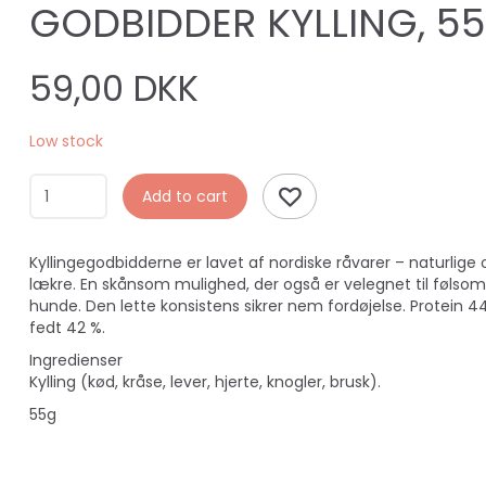
GODBIDDER KYLLING, 55
59,00 DKK
Low stock
Add to cart
Kyllingegodbidderne er lavet af nordiske råvarer – naturlige 
lækre. En skånsom mulighed, der også er velegnet til føls
hunde. Den lette konsistens sikrer nem fordøjelse. Protein 4
fedt 42 %.
Ingredienser
Kylling (kød, kråse, lever, hjerte, knogler, brusk).
55g