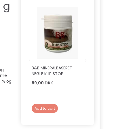
 g
B&B MINERALBASERET
B&B SØLVSALVE - 
og
NEGLE KLIP STOP
omme
4 % og
89,00 DKK
139,00 DKK
Add to cart
Add to cart