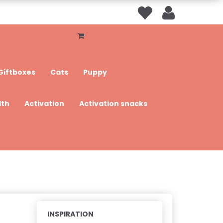
Giftboxes
Cats
Puppy
lth
Activation
Activation snacks
INSPIRATION