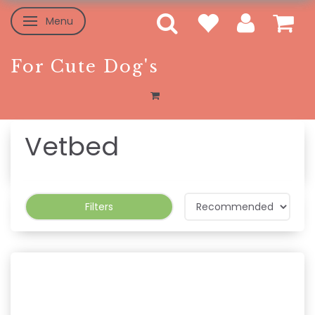
Menu
Toggle navigation
For Cute Dog's
Vetbed
Filters