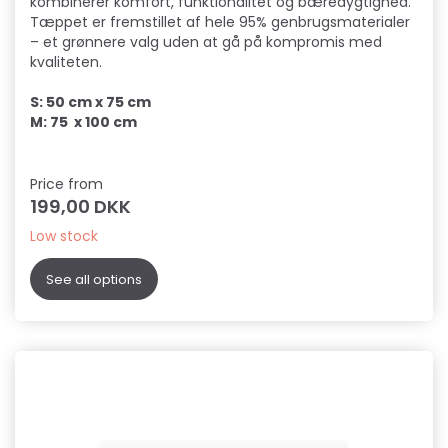
kombinerer komfort, funktionalitet og bæredygtighed.
Tæppet er fremstillet af hele 95% genbrugsmaterialer
– et grønnere valg uden at gå på kompromis med
kvaliteten.
S: 50 cm x 75 cm
M: 75 x 100 cm
Price from
199,00 DKK
Low stock
See all options