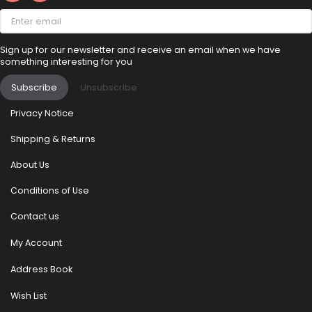
Enter
email
Sign up for our newsletter and receive an email when we have
something interesting for you
Subscribe
Unsubscribe
Privacy Notice
Shipping & Returns
About Us
Conditions of Use
Contact us
My Account
Address Book
Wish List