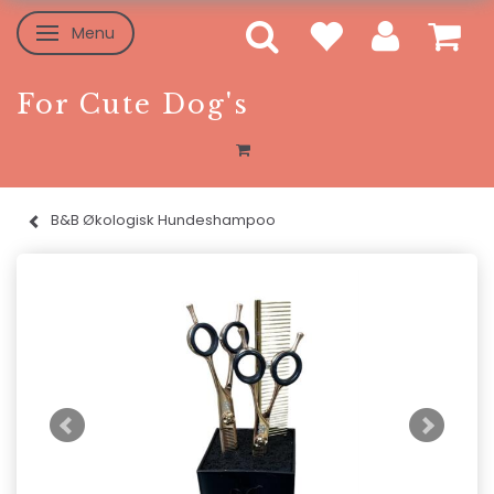
Menu
Toggle navigation
For Cute Dog's
B&B Økologisk Hundeshampoo