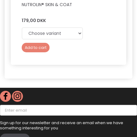
NUTROLIN® SKIN & COAT
CHUCK
179,00 DKK
89,0
Add to cart
Add 
Enter
email
Sign up for our newsletter and receive an email when we have
something interesting for you