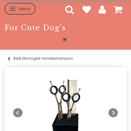
Menu
Skifte navigation
For Cute Dog's
B&B Økologisk Hundeshampoo