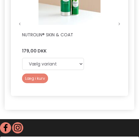
NUTROLIN® SKIN & COAT
CHUCK
179,00 DKK
89,0
Læg i kurv
Læg 
Email-