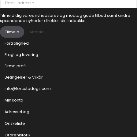
adresse
Tilmeld dig vores nyhedsbrev og modtag gode tilbud samt andre
spændende nyheder direkte i din indbakke.
Tilmeld
Afmeld
Fortrolighed
Fragt og levering
Firma profil
Betingelser & Vilkår
info@forcutedogs.com
Min konto
Adressebog
Ønskeliste
Ordrehistorik