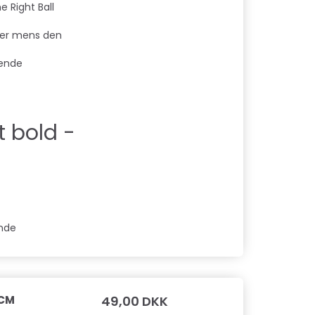
 Right Ball
nger mens den
dende
t bold -
unde
 CM
49,00 DKK