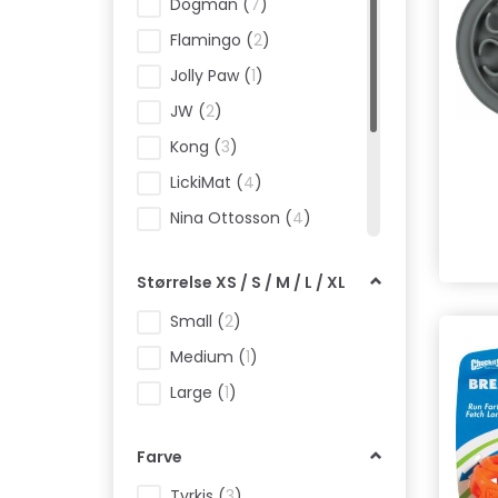
Dogman
(
7
)
Flamingo
(
2
)
Jolly Paw
(
1
)
JW
(
2
)
Kong
(
3
)
LickiMat
(
4
)
Nina Ottosson
(
4
)
Nordic Paws
(
7
)
Størrelse XS / S / M / L / XL
PetDreamHouse
(
7
)
Small
(
2
)
Rukka
(
3
)
Medium
(
1
)
Trixie
(
15
)
Large
(
1
)
Farve
Tyrkis
(
3
)