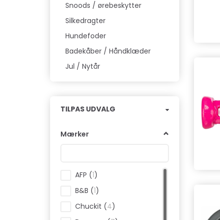
Snoods / ørebeskytter
Silkedragter
Hundefoder
Badekåber / Håndklæder
Jul / Nytår
Skifte
TILPAS UDVALG
filter
Mærker
AFP
(
1
)
B&B
(
1
)
Chuckit
(
4
)