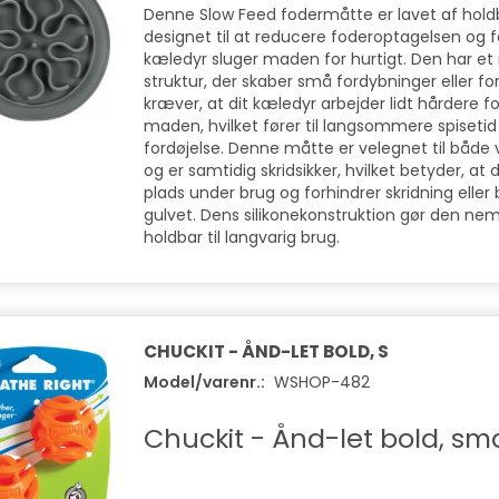
Denne Slow Feed fodermåtte er lavet af holdb
designet til at reducere foderoptagelsen og fo
kæledyr sluger maden for hurtigt. Den har et
struktur, der skaber små fordybninger eller fo
kræver, at dit kæledyr arbejder lidt hårdere for
maden, hvilket fører til langsommere spiseti
fordøjelse. Denne måtte er velegnet til både
og er samtidig skridsikker, hvilket betyder, at 
plads under brug og forhindrer skridning elle
gulvet. Dens silikonekonstruktion gør den ne
holdbar til langvarig brug.
CHUCKIT - ÅND-LET BOLD, S
Model/varenr.:
WSHOP-482
Chuckit - Ånd-let bold, sma