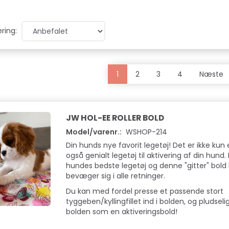
ring:
1
2
3
4
Næste
JW HOL-EE ROLLER BOLD
Model/varenr.:
WSHOP-214
Din hunds nye favorit legetøj! Det er ikke kun 
også genialt legetøj til aktivering af din hun
hundes bedste legetøj og denne "gitter" bold
bevæger sig i alle retninger.
Du kan med fordel presse et passende stort
tyggeben/kyllingfillet ind i bolden, og pludsel
bolden som en aktiveringsbold!