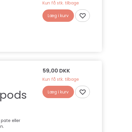
Kun få stk. tilbage
Læg i kurv
59,00 DKK
Kun få stk. tilbage
 pods
Læg i kurv
D-LET BOLD, S
TRIXIE - SOFT & STRONG
KONG QUEST S
HÅNDVÆGT, 11 CM
MIX S
 pate eller
49,00 DKK
59,00 DKK
en.