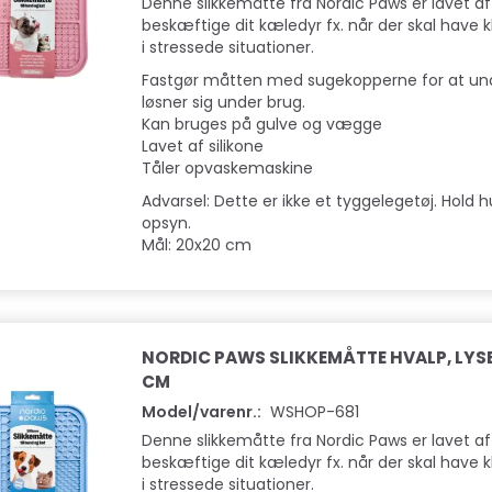
Denne slikkemåtte fra Nordic Paws er lavet af
beskæftige dit kæledyr fx. når der skal have kl
i stressede situationer.
Fastgør måtten med sugekopperne for at un
løsner sig under brug.
Kan bruges på gulve og vægge
Lavet af silikone
Tåler opvaskemaskine
Advarsel: Dette er ikke et tyggelegetøj. Hold
opsyn.
Mål: 20x20 cm
NORDIC PAWS SLIKKEMÅTTE HVALP, LYSE
CM
Model/varenr.:
WSHOP-681
Denne slikkemåtte fra Nordic Paws er lavet af
beskæftige dit kæledyr fx. når der skal have kl
i stressede situationer.