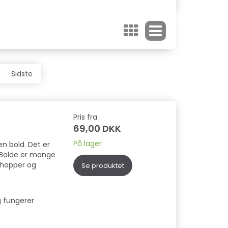
Sidste
Pris fra
69,00 DKK
På lager
en bold. Det er
d. Bolde er mange
 hopper og
Se produktet
ig fungerer