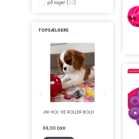
på lager
(
62
)
TOPSÆLGERE
JW HOL-EE ROLLER BOLD
TRIXIE - SO
BONE, 9 CM
69,00 DKK
49,00 DKK