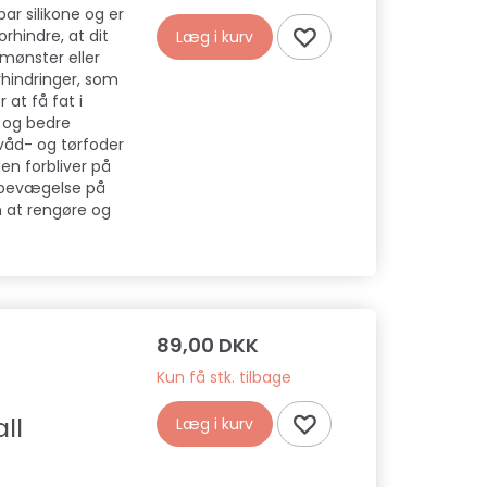
ar silikone og er
rhindre, at dit
Læg i kurv
 mønster eller
rhindringer, som
 at få fat i
d og bedre
 våd- og tørfoder
den forbliver på
r bevægelse på
m at rengøre og
89,00 DKK
Kun få stk. tilbage
ll
Læg i kurv