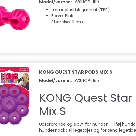
Model/varenr.:
WSHOP-1110
termoplastisk gummi (TPR)
Farve: Pink
Størrelse: 11 cm
KONG QUEST STAR PODS MIX S
Model/varenr.:
WSHOP-185
KONG Quest Star
Mix S
FT & STRONG
TRIXIE - SLOW FEED
CHUCKIT - ÅN
FODERMÅTTE GRÅ ELLER BLÅ
Udfordrende og sjovt for hunden. Tilføj hunde
79,00 DKK
89,00 DKK
hundesnacks til legetøjet og forlæng legetid