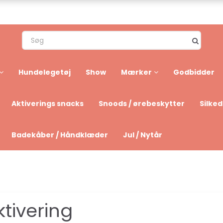
Hundelegetøj
Show
Mærker
Godbidder
Aktiverings snacks
Snoods / ørebeskytter
Silke
Badekåber / Håndklæder
Jul / Nytår
ktivering