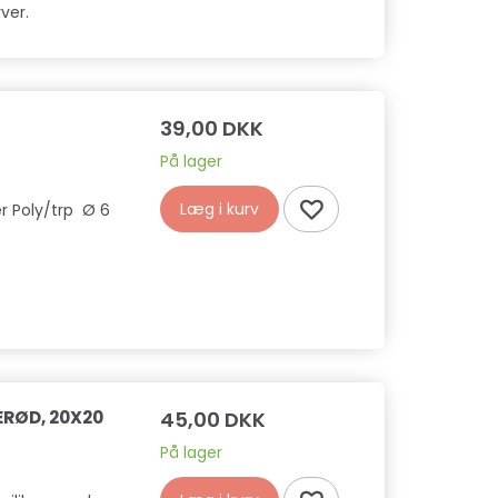
Læg i kurv
Læg i kurv
rver.
39,00 DKK
På lager
Læg i kurv
er Poly/trp Ø 6
ERØD, 20X20
45,00 DKK
På lager