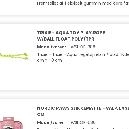
Læg i kurv
Læg i kurv
Fremstillet af fleksibelt gummin med klare fa
TRIXIE - AQUA TOY PLAY.ROPE
W/BALL,FLOAT,POLY/TPR
Model/varenr.:
WSHOP-388
Trixie - Trixie - Aqua Legetøj reb m/ bold flyd
cm * 40 cm
NORDIC PAWS SLIKKEMÅTTE HVALP, LYS
CM
Model/varenr.:
WSHOP-680