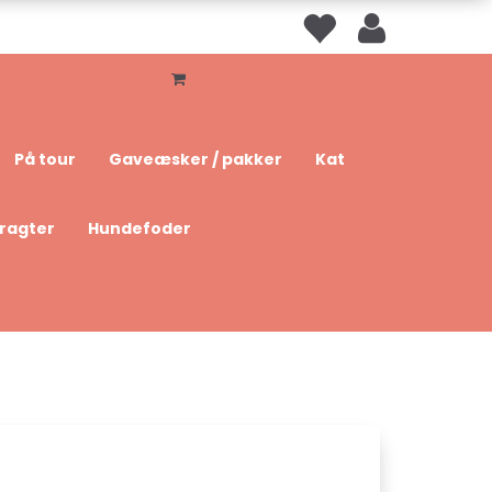
På tour
Gaveæsker / pakker
Kat
dragter
Hundefoder