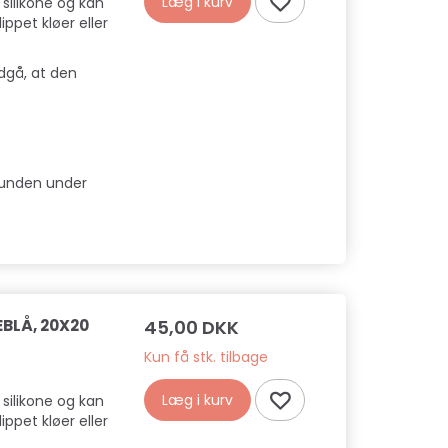
Læg i kurv
 silikone og kan
ippet kløer eller
dgå, at den
 hunden under
BLÅ, 20X20
45,00 DKK
Kun få stk. tilbage
Læg i kurv
 silikone og kan
ippet kløer eller