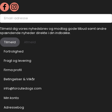
Email-
adresse
Tilmeld dig vores nyhedsbrev og modtag gode tilbud samt andre
spændende nyheder direkte i din indbakke.
Tilmeld
Afmeld
Fortrolighed
Fragt og levering
Firma profil
Betingelser & Vilkår
info@forcutedogs.com
Min konto
Adressebog