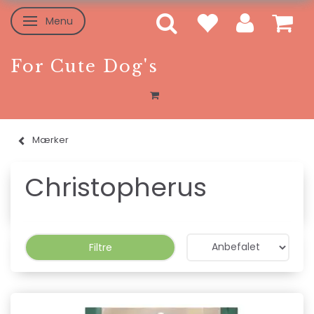
Menu
Skifte navigation
For Cute Dog's
Mærker
Christopherus
Filtre