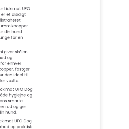
er Lickimat UFO
er et alsidigt
distraheret
e gummiknopper
or din hund
unge for en
i giver skålen
hed og
g for enhver
kopper, fastgør
ør den ideel til
ler vælte.
Lickimat UFO Dog
både hygiejne og
dens smarte
er rod og gør
din hund.
Lickimat UFO Dog
arhed og praktisk