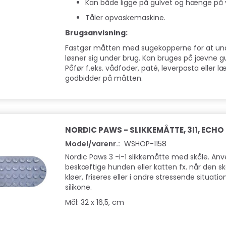
Kan både ligge på gulvet og hænge p
Tåler opvaskemaskine.
Brugsanvisning:
Fastgør måtten med sugekopperne for at un
løsner sig under brug. Kan bruges på jævne 
Påfør f.eks. vådfoder, paté, leverpasta eller læ
godbidder på måtten.
NORDIC PAWS - SLIKKEMÅTTE, 3I1, ECHO
Model/varenr.:
WSHOP-1158
Nordic Paws 3 -i-1 slikkemåtte med skåle. Anve
beskæftige hunden eller katten fx. når den sk
kløer, friseres eller i andre stressende situation
silikone.
Mål: 32 x 16,5, cm