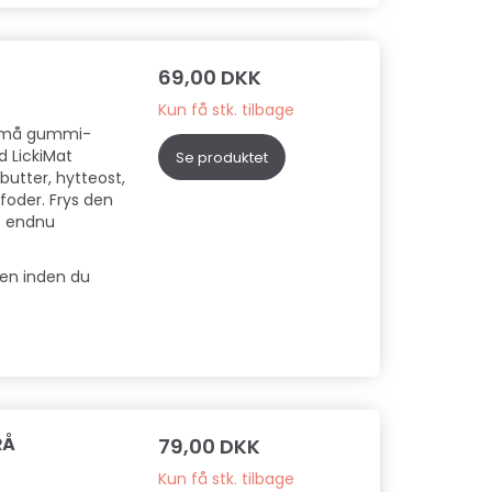
69,00 DKK
Kun få stk. tilbage
 små gummi-
d LickiMat
Se produktet
utter, hytteost,
dfoder. Frys den
re endnu
ten inden du
RÅ
79,00 DKK
Kun få stk. tilbage