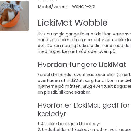
Model/varenr.:
WSHOP-301
LickiMat Wobble
Hvis du nogle gange føler at det kan være sv
hund være alene hjemme, behøver du ikke læ
det. Du kan nemlig forkæle din hund med den
med noget lækkert vådfoder oven på.
Hvordan fungere LickiMat
Fordel din hunds favorit vådfoder eller (smør
S -
LICKIMAT SOOTHER -
NORDIC PAWS 
overfladen af LickiMat, sørg for at komme det
 3I1, ECHO
AKTIVITETSMÅTTE
BLOMST GRÅ
hjørnerne på måtten. Brug eventuelt bagsiden
en plastik/silikone skraber.
69,00 DKK
79,00 DKK
Hvorfor er LickiMat godt for 
Se produktet
Læg i kurv
kæledyr
1. At slikke beroliger dit kæledyr
2. Underholder dit kæledyr med en velsmag