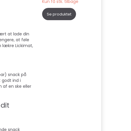
Kun få stk. tilbage
Se produktet
ært at lade din
ngere, at føle
 lækre Lickimat,
bar) snack på
SLIKKEMÅTTE,
LICKIMAT - SLIKKEMÅTTE
LICKIMAT - UFO
 godt ind i
SKÅL - Ø18X8CM (FLERE
 af en ske eller
FARVER)
139,00 DKK
169,00 DKK
dit
Se produktet
Læg i kurv
ende snack