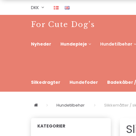
DKK
For Cute Dog's
Nyheder
Hundepleje
Hundetilbehør
Silkedragter
Hundefoder
Badekåber 
Hundetilbehør
Slikkemåtter / s
S
KATEGORIER