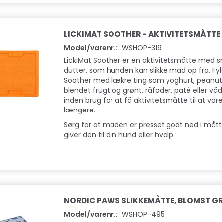
LICKIMAT SOOTHER - AKTIVITETSMÅTTE
Model/varenr.:
WSHOP-319
LickiMat Soother er en aktivitetsmåtte med
dutter, som hunden kan slikke mad op fra. Fyl
Soother med lækre ting som yoghurt, peanutb
blendet frugt og grønt, råfoder, paté eller vå
inden brug for at få aktivitetsmåtte til at va
længere.
Sørg for at maden er presset godt ned i måt
giver den til din hund eller hvalp.
NORDIC PAWS SLIKKEMÅTTE, BLOMST G
Model/varenr.:
WSHOP-495