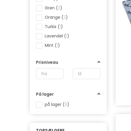
Grøn
(
2
)
Orange
(
2
)
Turkis
(
1
)
Lavendel
(
1
)
Mint
(
1
)
Prisniveau
På lager
på lager
(
9
)
TOPSÆLGERE