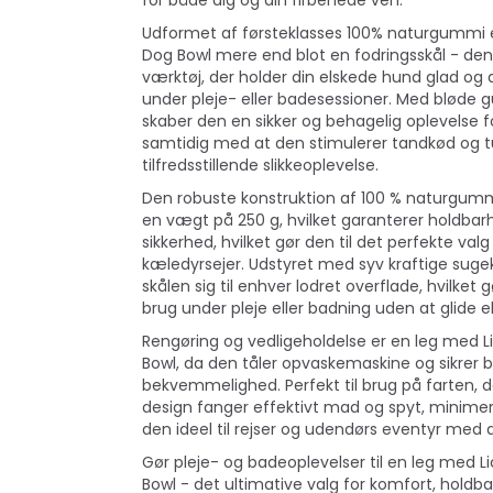
for både dig og din firbenede ven.
Udformet af førsteklasses 100% naturgummi 
Dog Bowl mere end blot en fodringsskål - den 
værktøj, der holder din elskede hund glad og 
under pleje- eller badesessioner. Med blød
skaber den en sikker og behagelig oplevelse f
samtidig med at den stimulerer tandkød og t
tilfredsstillende slikkeoplevelse.
Den robuste konstruktion af 100 % naturgumm
en vægt på 250 g, hvilket garanterer holdbar
sikkerhed, hvilket gør den til det perfekte val
kæledyrsejer. Udstyret med syv kraftige suge
skålen sig til enhver lodret overflade, hvilket g
brug under pleje eller badning uden at glide el
Rengøring og vedligeholdelse er en leg med 
Bowl, da den tåler opvaskemaskine og sikrer 
bekvemmelighed. Perfekt til brug på farten, 
design fanger effektivt mad og spyt, minimer
den ideel til rejser og udendørs eventyr med 
Gør pleje- og badeoplevelser til en leg med 
Bowl - det ultimative valg for komfort, holdb