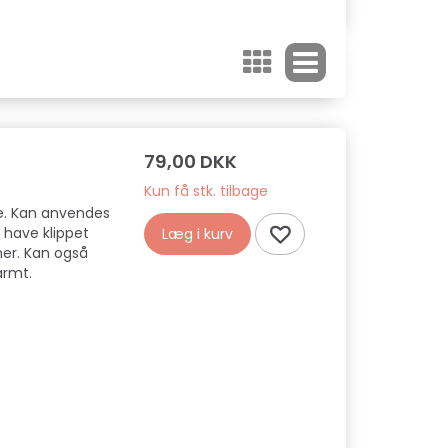
79,00 DKK
Kun få stk. tilbage
te. Kan anvendes
l have klippet
Læg i kurv
oner. Kan også
armt.