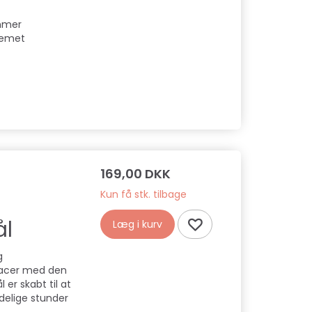
ummer
stemet
169,00 DKK
Kun få stk. tilbage
ål
Læg i kurv
g
 racer med den
er skabt til at
ædelige stunder