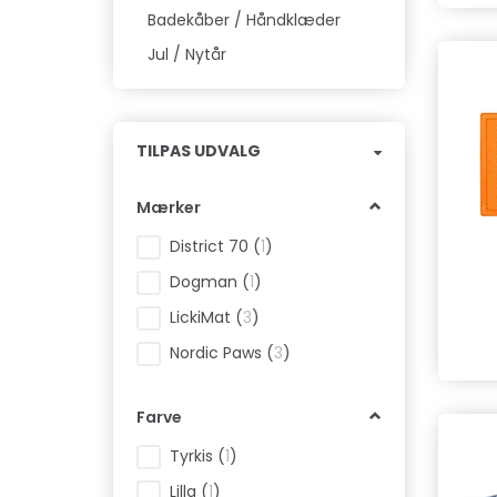
Badekåber / Håndklæder
Jul / Nytår
Skifte
TILPAS UDVALG
filter
Mærker
District 70
(
1
)
Dogman
(
1
)
LickiMat
(
3
)
Nordic Paws
(
3
)
Farve
Tyrkis
(
1
)
Lilla
(
1
)