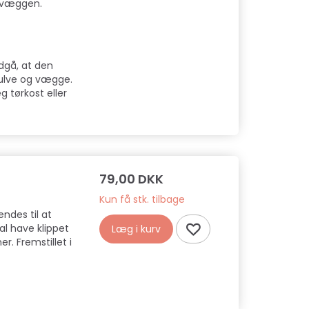
å væggen.
dgå, at den
gulve og vægge.
g tørkost eller
79,00 DKK
Kun få stk. tilbage
ndes til at
al have klippet
Læg i kurv
er. Fremstillet i