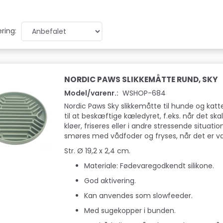
ring:
NORDIC PAWS SLIKKEMÅTTE RUND, SKY
Model/varenr.:
WSHOP-684
Nordic Paws Sky slikkemåtte til hunde og kat
til at beskæftige kæledyret, f.eks. når det ska
kløer, friseres eller i andre stressende situati
smøres med vådfoder og fryses, når det er v
Str. Ø 19,2 x 2,4 cm.
Materiale: Fødevaregodkendt silikone.
God aktivering.
Kan anvendes som slowfeeder.
Med sugekopper i bunden.