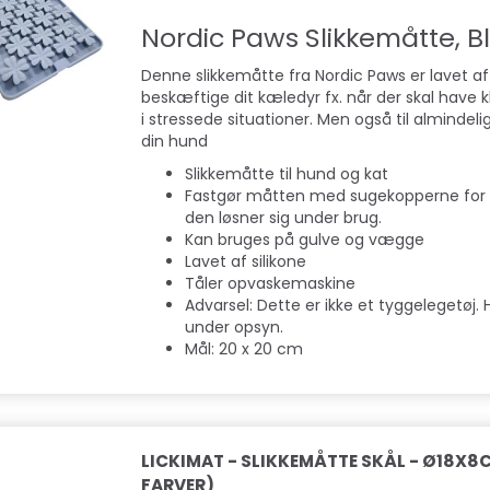
Nordic Paws Slikkemåtte, B
Denne slikkemåtte fra Nordic Paws er lavet af
beskæftige dit kæledyr fx. når der skal have kl
i stressede situationer. Men også til almindeli
din hund
Slikkemåtte til hund og kat
Fastgør måtten med sugekopperne for 
den løsner sig under brug.
Kan bruges på gulve og vægge
Lavet af silikone
Tåler opvaskemaskine
Advarsel: Dette er ikke et tyggelegetøj.
under opsyn.
Mål: 20 x 20 cm
LICKIMAT - SLIKKEMÅTTE SKÅL - Ø18X8C
FARVER)