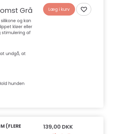
lomst Grå
Læg i kurv
 silikone og kan
ippet kløer eller
g stimulering af
at undgå, at
 Hold hunden
M (FLERE
139,00 DKK