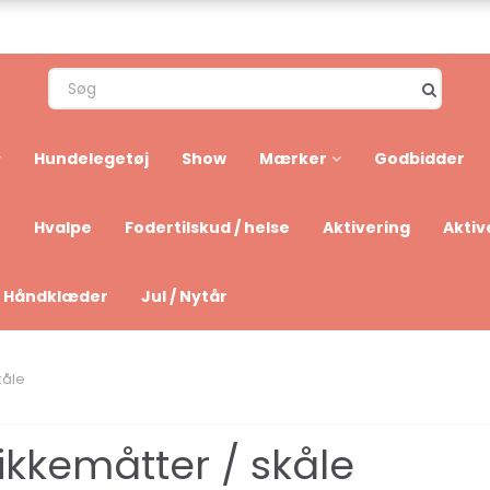
Hundelegetøj
Show
Mærker
Godbidder
Hvalpe
Fodertilskud / helse
Aktivering
Aktiv
/ Håndklæder
Jul / Nytår
kåle
likkemåtter / skåle