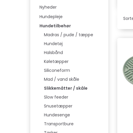
Nyheder
Hundepleje
Sorte
Hundetilbehør
Madras / pude / tæppe
Hundetøj
Halsbånd
Køletæpper
Siliconeform
Mad / vand skåle
Slikkemåtter / skåle
Slow feeder
Snusetæpper
Hundesenge
Transportbure
Tasker