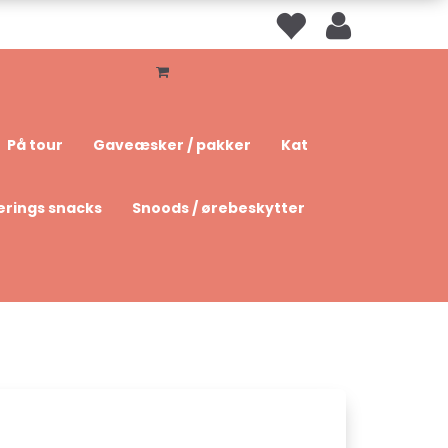
På tour
Gaveæsker / pakker
Kat
erings snacks
Snoods / ørebeskytter