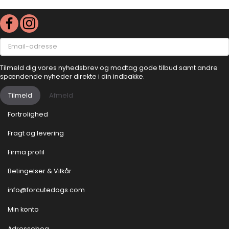
Email-
adresse
Tilmeld dig vores nyhedsbrev og modtag gode tilbud samt andre
spændende nyheder direkte i din indbakke.
Tilmeld
Afmeld
Fortrolighed
Fragt og levering
Firma profil
Betingelser & Vilkår
info@forcutedogs.com
Min konto
Adressebog