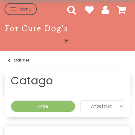
Menu
Skifte navigation
For Cute Dog's
Mærker
Catago
Filtre