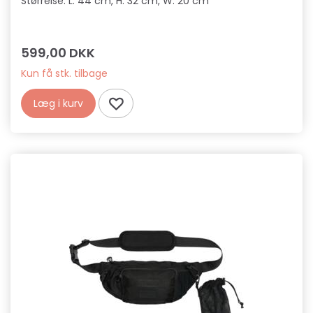
Størrelse: L: 44 cm, H: 32 cm, W: 20 cm
599,00 DKK
Kun få stk. tilbage
Læg i kurv