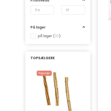
Prisniveau
På lager
på lager
(
30
)
TOPSÆLGERE
Populær
Populær