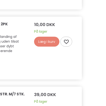
 2PK
10,00 DKK
På lager
landing af
 uden tilsat
Læg i kurv
nser dybt
cerende
TR. M/7 STK.
39,00 DKK
På lager