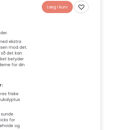
Læg i kurv
der.
 med ekstra
lsen mod det.
, så det kan
lket betyder
erne for din
r:
res friske
 eukalyptus
r sunde
ticks for
ehvide og