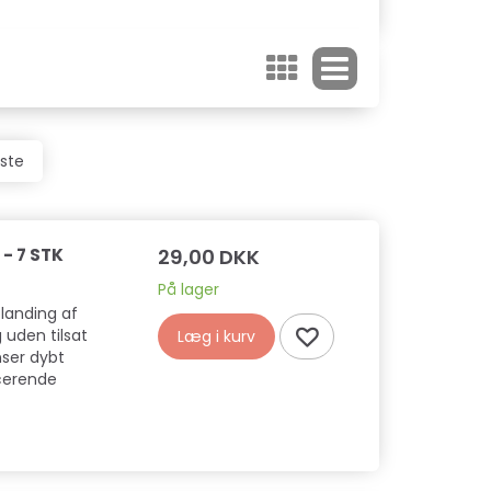
dste
- 7 STK
29,00 DKK
På lager
landing af
 uden tilsat
Læg i kurv
nser dybt
cerende