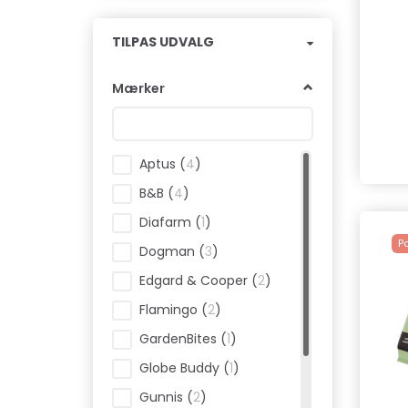
Skifte
TILPAS UDVALG
filter
Mærker
Aptus
(
4
)
B&B
(
4
)
Diafarm
(
1
)
P
Dogman
(
3
)
Edgard & Cooper
(
2
)
Flamingo
(
2
)
GardenBites
(
1
)
Globe Buddy
(
1
)
Gunnis
(
2
)