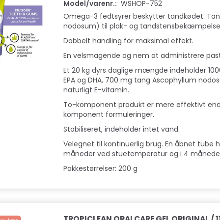
Model/varenr.:
WSHOP-752
Omega-3 fedtsyrer beskytter tandkødet. Ta
nodosum) til plak- og tandstensbekæmpelse
Dobbelt handling for maksimal effekt.
En velsmagende og nem at administrere past
Et 20 kg dyrs daglige mængde indeholder 1
EPA og DHA, 700 mg tang Ascophyllum nodo
naturligt E-vitamin.
To-komponent produkt er mere effektivt end
komponent formuleringer.
Stabiliseret, indeholder intet vand.
Velegnet til kontinuerlig brug. En åbnet tube hol
måneder ved stuetemperatur og i 4 måneder 
Pakkestørrelser: 200 g
TROPICLEAN ORALCARE GEL ORIGINAL / 1