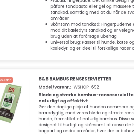
Praktisk fingerpude: Det unikke design 
påføre tandpasta eller gel og massere
tandkød, samtidig med at du når de sv
områder
Skånsom mod tandkød: Fingerpuderne
mod dit kæledyrs tandkød og er velegne
brug uden at forårsage ubehag
Universal brug: Passer til hunde, katte 
kæledyr, og er ideel til forskellige racer 
B&B BAMBUS RENSESERVIETTER
opulær
Model/varenr.:
WSHOP-692
Bløde og stærke bambus-renseservietter
naturligt og effektivt
Gør den daglige pleje af hunden nemmere o
bæredygtig, med vores bløde og stærke renses
hunde, fremstillet af naturlig bambus. Disse s
designet til hurtigt og skånsomt at rense din 
bagpart og andre områder, hvor der er behov 