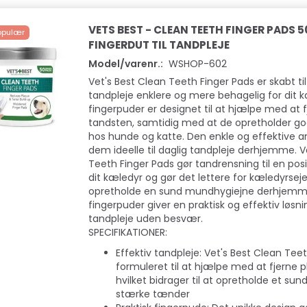
VETS BEST - CLEAN TEETH FINGER PADS 
opulær
FINGERDUT TIL TANDPLEJE
Model/varenr.:
WSHOP-602
Vet's Best Clean Teeth Finger Pads er skabt ti
tandpleje enklere og mere behagelig for dit k
fingerpuder er designet til at hjælpe med at f
tandsten, samtidig med at de opretholder g
hos hunde og katte. Den enkle og effektive 
dem ideelle til daglig tandpleje derhjemme. V
Teeth Finger Pads gør tandrensning til en posi
dit kæledyr og gør det lettere for kæledyrseje
opretholde en sund mundhygiejne derhjemme
fingerpuder giver en praktisk og effektiv løsnin
tandpleje uden besvær.
SPECIFIKATIONER:
Effektiv tandpleje: Vet's Best Clean Tee
formuleret til at hjælpe med at fjerne p
hvilket bidrager til at opretholde et su
stærke tænder