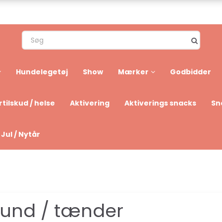
Hundelegetøj
Show
Mærker
Godbidder
tilskud / helse
Aktivering
Aktiverings snacks
Sn
Jul / Nytår
und / tænder