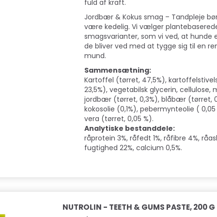
fuld af kraft.
Jordbær & Kokus smag – Tandpleje bør
 CLEAN TEETH
B&B BAMBUS
DOGMAN - TU
være kedelig. Vi vælger plantebasered
 50STK
RENSESERVIETTER
MED KYLLING S
smagsvarianter, som vi ved, at hunde e
L TANDPLEJE
de bliver ved med at tygge sig til en r
mund.
89,00 DKK
10,00 DKK
Sammensætning:
Kartoffel (tørret, 47,5%), kartoffelstivel
Læg i kurv
Læg i kurv
23,5%), vegetabilsk glycerin, cellulose, 
jordbær (tørret, 0,3%), blåbær (tørret, 
kokosolie (0,1%), pebermynteolie ( 0,05
vera (tørret, 0,05 %).
Analytiske bestanddele:
råprotein 3%, råfedt 1%, råfibre 4%, råa
fugtighed 22%, calcium 0,5%.
NUTROLIN - TEETH & GUMS PASTE, 200 G