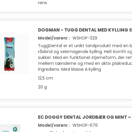
rens.
DOGMAN - TUGG DENTAL MED KYLLING S
Model/varenr.:
WSHOP-329
TuggDental er et unikt tandprodukt med en b
råskind og velsmagende kylling. Helt kornfri og
sukker. Med en funktionel stjerneform, der re
mellem tænderne og med en aktiv plakredu
ingrediens. Med klasse A kylling
12,5 cm
20 g
EC DOGGY DENTAL JORDBÆR OG MINT – S
Model/varenr.:
WSHOP-676