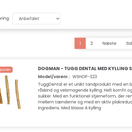
ring:
1
2
Næste
Si
DOGMAN - TUGG DENTAL MED KYLLING S 
opulær
Model/varenr.:
WSHOP-323
TuggDental er et unikt tandprodukt med en b
råskind og velsmagende kylling. Helt kornfri og
sukker. Med en funktionel stjerneform, der re
mellem tænderne og med en aktiv plakredu
ingrediens. Med klasse A kylling