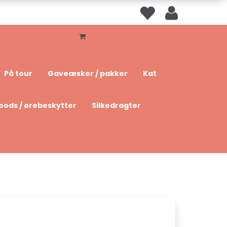
På tour
Gaveæsker / pakker
Kat
oods / ørebeskytter
Silkedragter