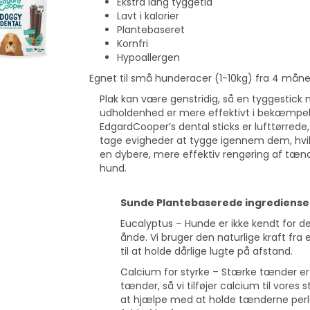
Ekstra lang tyggetid
Lavt i kalorier
Plantebaseret
Kornfri
Hypoallergen
Egnet til små hunderacer (1-10kg) fra 4 måne
Plak kan være genstridig, så en tyggestick
udholdenhed er mere effektivt i bekæmpe
EdgardCooper’s dental sticks er lufttørrede
tage evigheder at tygge igennem dem, hvi
en dybere, mere effektiv rengøring af tænd
hund.
Sunde Plantebaserede ingrediense
Populær
Eucalyptus – Hunde er ikke kendt for de
ånde. Vi bruger den naturlige kraft fra
til at holde dårlige lugte på afstand.
Calcium for styrke – Stærke tænder e
tænder, så vi tilføjer calcium til vores s
at hjælpe med at holde tænderne perl