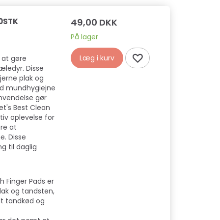
50STK
49,00 DKK
På lager
Læg i kurv
l at gøre
æledyr. Disse
jerne plak og
od mundhygiejne
anvendelse gør
et's Best Clean
tiv oplevelse for
re at
. Disse
g til daglig
th Finger Pads er
lak og tandsten,
ndt tandkød og