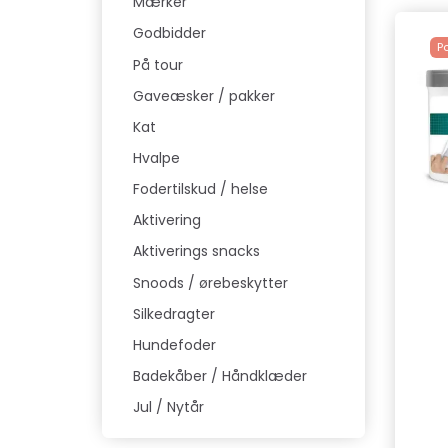
Mærker
Godbidder
P
På tour
Gaveæsker / pakker
Kat
Hvalpe
Fodertilskud / helse
Aktivering
Aktiverings snacks
Snoods / ørebeskytter
Silkedragter
Hundefoder
Badekåber / Håndklæder
Jul / Nytår