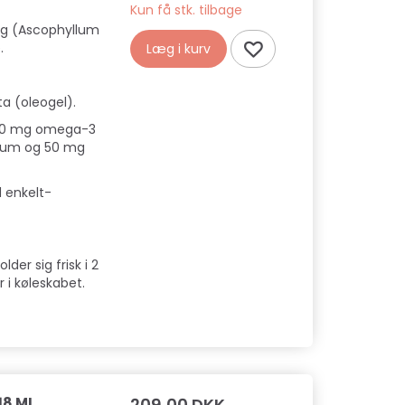
Kun få stk. tilbage
ng (Ascophyllum
.
Læg i kurv
a (oleogel).
000 mg omega-3
sum og 50 mg
 enkelt-
der sig frisk i 2
i køleskabet.
18 ML
209,00 DKK