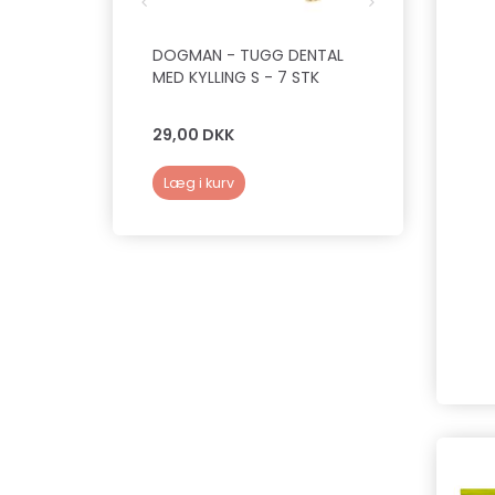
DOGMAN - TUGG DENTAL
VETS BEST -
MED KYLLING S - 7 STK
FINGER PADS
FINGERDUT TI
29,00 DKK
49,00 DKK
Læg i kurv
Læg i kurv