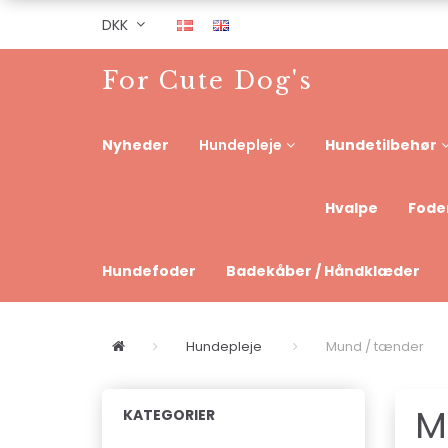
DKK
For Cute Dog's
Nyheder
Hundetilbehør
Hundepleje
Hvalpe
Foder
Hundefoder
Badekåber / Håndklæder
Hundepleje
Mund / tænder
M
KATEGORIER