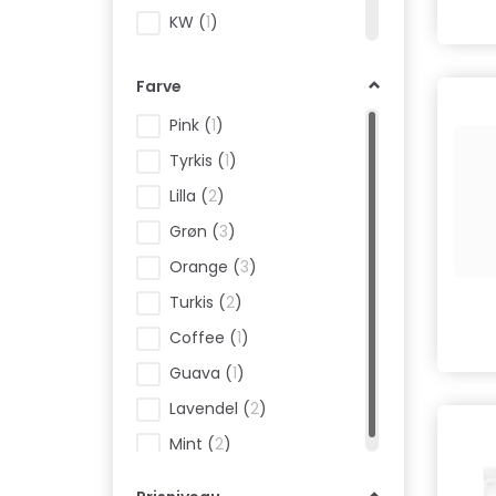
KW
(
1
)
LickiMat
(
1
)
Farve
Nutrolin
(
2
)
Pink
(
1
)
Tropiclean
(
5
)
Tyrkis
(
1
)
Vet's best
(
2
)
Lilla
(
2
)
Grøn
(
3
)
Orange
(
3
)
Turkis
(
2
)
Coffee
(
1
)
Guava
(
1
)
Lavendel
(
2
)
Mint
(
2
)