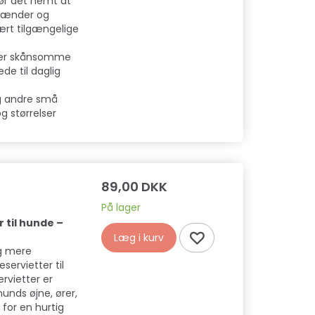
gør det nemt at
 tænder og
ært tilgængelige
 er skånsomme
de til daglig
og andre små
og størrelser
89,00 DKK
På lager
 til hunde –
Læg i kurv
g mere
ervietter til
ervietter er
hunds øjne, ører,
for en hurtig