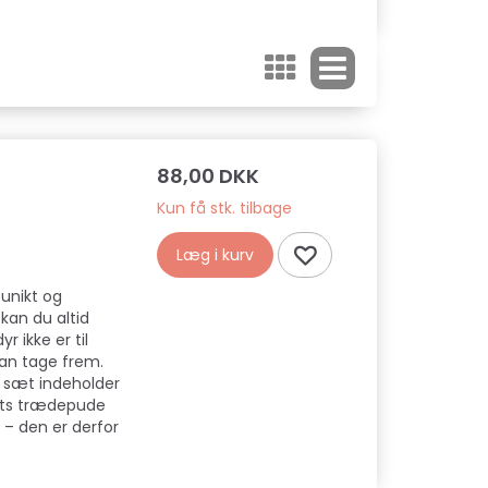
88,00 DKK
Kun få stk. tilbage
Læg i kurv
 unikt og
kan du altid
r ikke er til
kan tage frem.
e sæt indeholder
rets trædepude
 – den er derfor