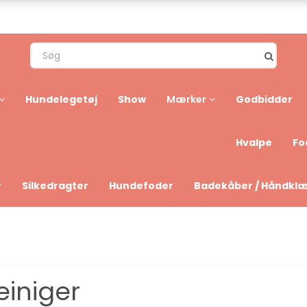
Hundelegetøj
Show
Godbidder
Mærker
Hvalpe
Fo
r
Silkedragter
Hundefoder
Badekåber / Håndkl
einiger