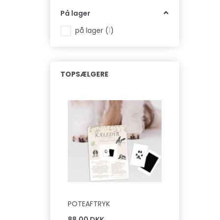
På lager
på lager
(
1
)
TOPSÆLGERE
POTEAFTRYK
88,00 DKK