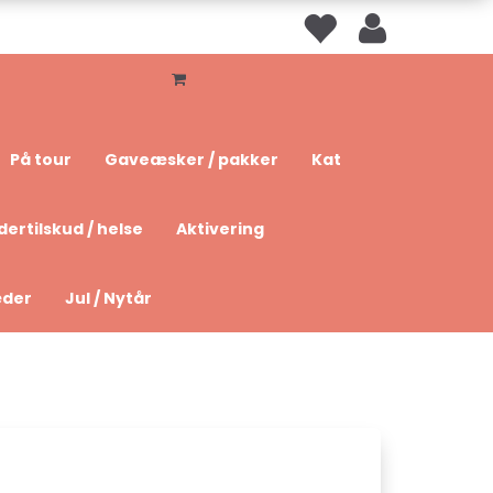
På tour
Gaveæsker / pakker
Kat
dertilskud / helse
Aktivering
æder
Jul / Nytår