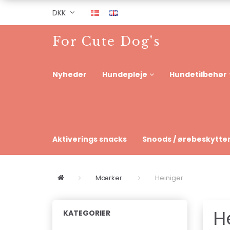
DKK
For Cute Dog's
Nyheder
Hundepleje
Hundetilbehør
Aktiverings snacks
Snoods / ørebeskytte
Mærker
Heiniger
H
KATEGORIER