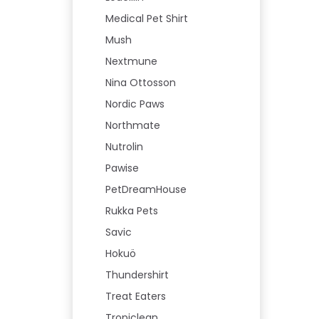
Medical Pet Shirt
Mush
Nextmune
Nina Ottosson
Nordic Paws
Northmate
Nutrolin
Pawise
PetDreamHouse
Rukka Pets
Savic
Hokuö
Thundershirt
Treat Eaters
Tropiclean