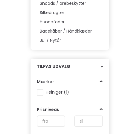
Snoods / ørebeskytter
Silkedragter
Hundefoder
Badekåber / Håndklæder
Jul / Nytår
Skifte
TILPAS UDVALG
filter
Mærker
Heiniger
(
1
)
Prisniveau