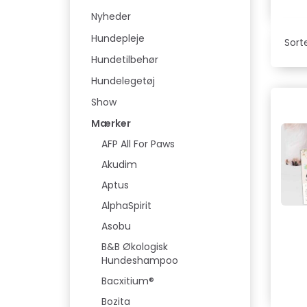
Nyheder
Hundepleje
Sorte
Hundetilbehør
Hundelegetøj
Show
Mærker
AFP All For Paws
Akudim
Aptus
AlphaSpirit
Asobu
B&B Økologisk
Hundeshampoo
Bacxitium®
Bozita