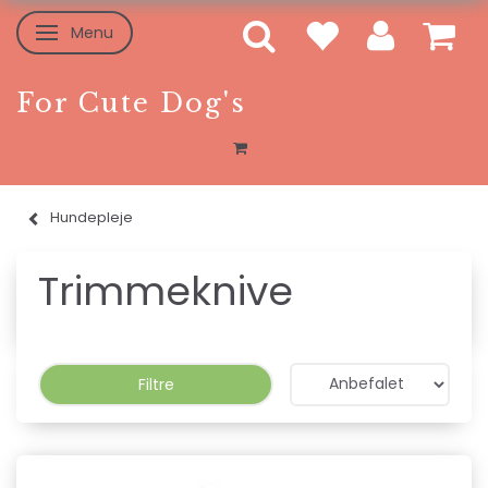
Menu
Skifte navigation
For Cute Dog's
Hundepleje
Trimmeknive
Filtre