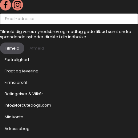
Email-
adresse
Tilmeld dig vores nyhedsbrev og modtag gode tilbud samt andre
spændende nyheder direkte i din indbakke.
Tilmeld
Afmeld
Fortrolighed
Fragt og levering
Firma profil
Betingelser & Vilkår
info@forcutedogs.com
Min konto
Adressebog