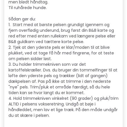
men blødt håndtag.
Til ruhårede hunde.
Sådan gør du:
1. Start med at børste pelsen grundigt igennem og
fjern overflødig underund, brug først din B&B karte og
red efter med enten rullekam ved længere pelse eller
B&B guldkam ved tættere korte pelse.
2. Tjek at den yderste pels er klar/moden til at blive
plukket, ved at tage få hår med fingrene, for at teste
om pelsen sidder løst.
3. Du holder trimmekniven som var det
kartoffelskræller. Dvs. du bruger din tommelfinger til at
løfte den yderste pels og trækker (lidt af gangen)
dækpelsen af. Pas på ikke at trimme i den nederste
"nye" pels. Trim/pluk et område færdigt, så du hele
tiden kan se hvor langt du er kommet.
4. Hold trimmekniven vinkelret (90 grader) og pluk/trim
ALTID i pelsens vokseretning. Undgå at bøje i
håndleddet, men lav et lige træk. På den måde undgår
du at skære i pelsen.