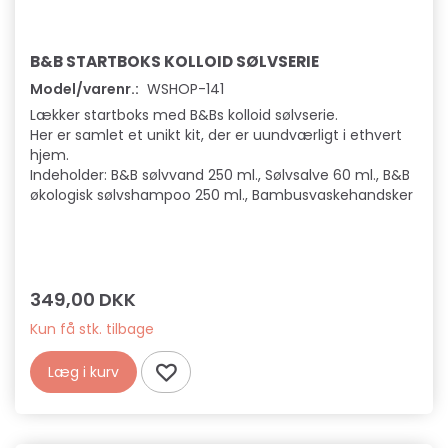
B&B STARTBOKS KOLLOID SØLVSERIE
Model/varenr.:
WSHOP-141
Lækker startboks med B&Bs kolloid sølvserie.
Her er samlet et unikt kit, der er uundværligt i ethvert
hjem.
Indeholder: B&B sølvvand 250 ml., Sølvsalve 60 ml., B&B
økologisk sølvshampoo 250 ml., Bambusvaskehandsker
349,00 DKK
Kun få stk. tilbage
Læg i kurv