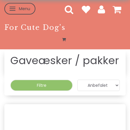
Menu
Skifte navigation
For Cute Dog's
Gaveæsker / pakker
Filtre