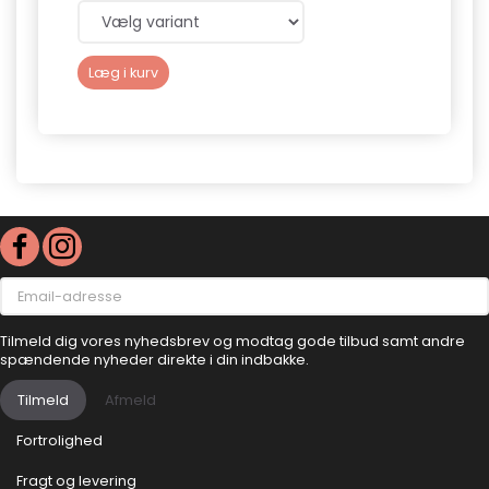
Læg i kurv
Se p
Email-
adresse
Tilmeld dig vores nyhedsbrev og modtag gode tilbud samt andre
spændende nyheder direkte i din indbakke.
Tilmeld
Afmeld
Fortrolighed
Fragt og levering