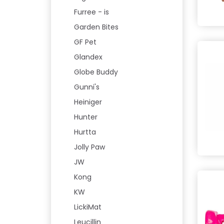
Furree - is
Garden Bites
GF Pet
Glandex
Globe Buddy
Gunni's
Heiniger
Hunter
Hurtta
Jolly Paw
JW
Kong
KW
LickiMat
Leucillin