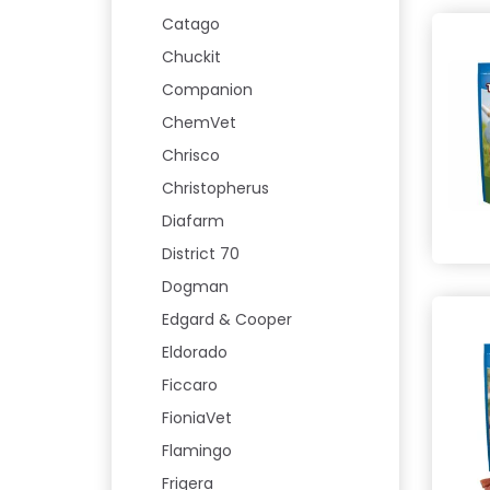
Catago
Chuckit
Companion
ChemVet
Chrisco
Christopherus
Diafarm
District 70
Dogman
Edgard & Cooper
Eldorado
Ficcaro
FioniaVet
Flamingo
Frigera