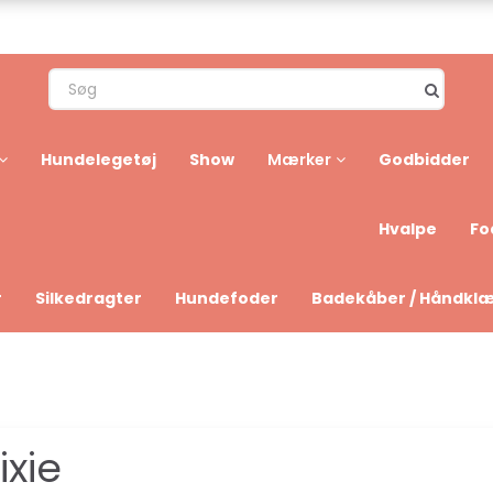
Hundelegetøj
Show
Godbidder
Mærker
Hvalpe
Fo
r
Silkedragter
Hundefoder
Badekåber / Håndkl
ixie