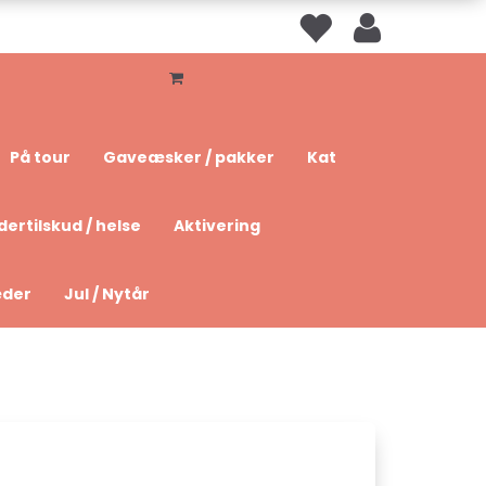
På tour
Gaveæsker / pakker
Kat
dertilskud / helse
Aktivering
æder
Jul / Nytår