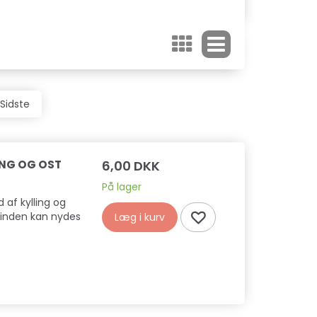
Sidste
LING OG OST
6,00 DKK
På lager
 af kylling og
epinden kan nydes
Læg i kurv