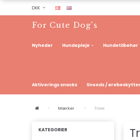
DKK
For Cute Dog's
Nyheder
Hundepleje
Hundetilbehør
Aktiverings snacks
Snoods / ørebeskytte
Mærker
Trixie
Tr
KATEGORIER