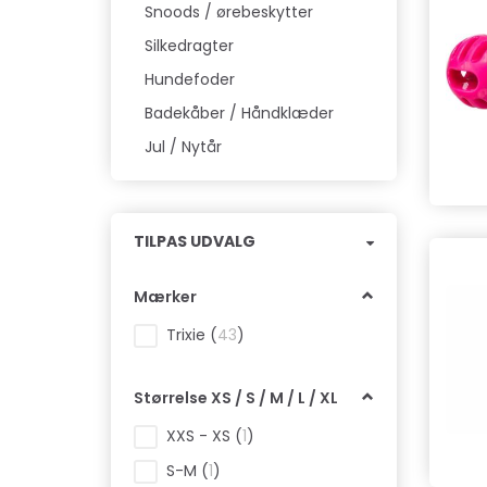
Snoods / ørebeskytter
Silkedragter
Hundefoder
Badekåber / Håndklæder
Jul / Nytår
Skifte
TILPAS UDVALG
filter
Mærker
Trixie
(
43
)
Størrelse XS / S / M / L / XL
XXS - XS
(
1
)
S-M
(
1
)