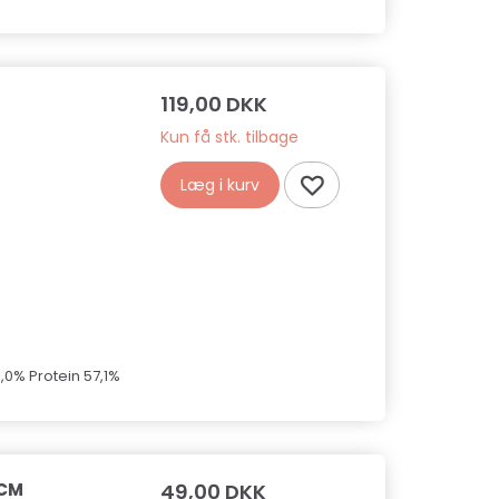
119,00 DKK
Kun få stk. tilbage
Læg i kurv
,0% Protein 57,1%
 CM
49,00 DKK