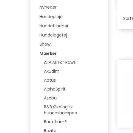
Nyheder
Hundepleje
Sorte
Hundetilbehør
Hundelegetøj
Show
Mærker
AFP All For Paws
Akudim
Aptus
AlphaSpirit
Asobu
B&B Økologisk
Hundeshampoo
Bacxitium®
Bozita