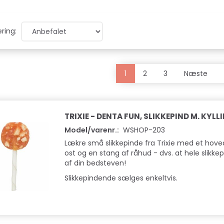
ring:
1
2
3
Næste
TRIXIE - DENTA FUN, SLIKKEPIND M. KYL
Model/varenr.:
WSHOP-203
Lækre små slikkepinde fra Trixie med et hoved
ost og en stang af råhud - dvs. at hele slikk
af din bedsteven!
Slikkepindende sælges enkeltvis.