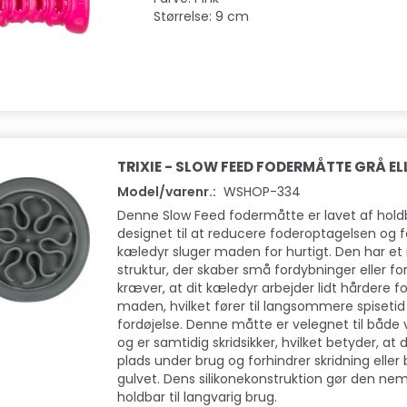
Størrelse: 9 cm
TRIXIE - SLOW FEED FODERMÅTTE GRÅ EL
Model/varenr.:
WSHOP-334
Denne Slow Feed fodermåtte er lavet af holdb
designet til at reducere foderoptagelsen og fo
kæledyr sluger maden for hurtigt. Den har et
struktur, der skaber små fordybninger eller fo
kræver, at dit kæledyr arbejder lidt hårdere for
maden, hvilket fører til langsommere spiseti
fordøjelse. Denne måtte er velegnet til både
og er samtidig skridsikker, hvilket betyder, at 
plads under brug og forhindrer skridning elle
gulvet. Dens silikonekonstruktion gør den ne
holdbar til langvarig brug.