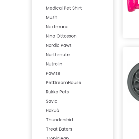
Medical Pet Shirt
Mush
Nextmune
Nina Ottosson
Nordic Paws
Northmate
Nutrolin
Pawise
PetDreamHouse
Rukka Pets
Savic
Hokuö
Thundershirt
Treat Eaters
Tropiclean