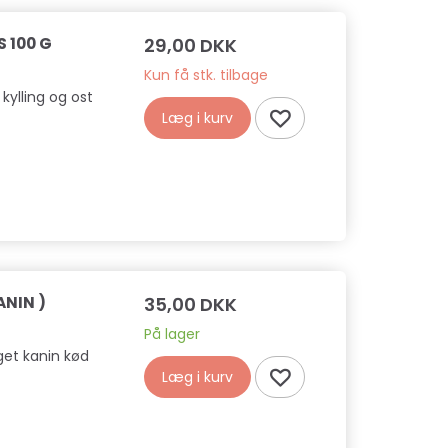
S 100 G
29,00 DKK
Kun få stk. tilbage
 kylling og ost
Læg i kurv
ANIN )
35,00 DKK
På lager
get kanin kød
Læg i kurv