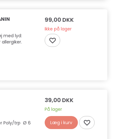
ANIN
99,00 DKK
Ikke på lager
j med lyd:
allergiker.
39,00 DKK
På lager
Læg i kurv
er Poly/trp Ø 6