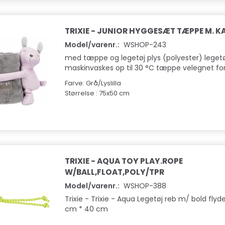
TRIXIE - JUNIOR HYGGESÆT TÆPPE M. K
Model/varenr.:
WSHOP-243
med tæppe og legetøj plys (polyester) legetø
maskinvaskes op til 30 °C tæppe velegnet for 
Farve: Grå/Lyslilla
Størrelse : 75x50 cm
TRIXIE - AQUA TOY PLAY.ROPE
W/BALL,FLOAT,POLY/TPR
Model/varenr.:
WSHOP-388
Trixie - Trixie - Aqua Legetøj reb m/ bold flyd
cm * 40 cm