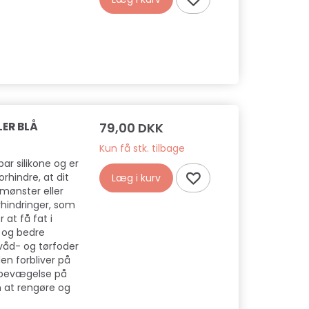
LER BLÅ
79,00 DKK
Kun få stk. tilbage
ar silikone og er
rhindre, at dit
Læg i kurv
 mønster eller
rhindringer, som
 at få fat i
d og bedre
 våd- og tørfoder
den forbliver på
r bevægelse på
m at rengøre og