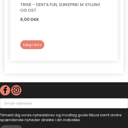
TRIXIE - DENTA FUN, SLIKKEPIND M. KYLLING
COMPA
OG OST
6,00 DKK
5,00 
Læg i kurv
Læg 
Email-
adresse
Tilmeld dig vores nyhedsbrev og modtag gode tilbud samt andre
spændende nyheder direkte i din indbakke.