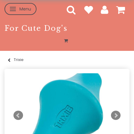
Menu
Skifte navigation
For Cute Dog's
Trixie