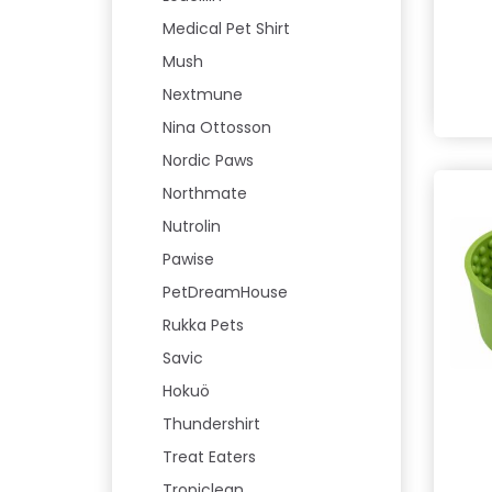
Medical Pet Shirt
Mush
Nextmune
Nina Ottosson
Nordic Paws
Northmate
Nutrolin
Pawise
PetDreamHouse
Rukka Pets
Savic
Hokuö
Thundershirt
Treat Eaters
Tropiclean