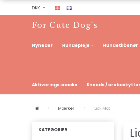
DKK
For Cute Dog's
Nyheder
Hundepleje
Hundetilbehør
Aktiverings snacks
Snoods / ørebeskytte
Mærker
LickiMat
L
KATEGORIER