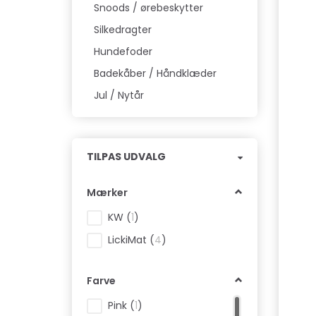
Snoods / ørebeskytter
Silkedragter
Hundefoder
Badekåber / Håndklæder
Jul / Nytår
Skifte
TILPAS UDVALG
filter
Mærker
KW
(
1
)
LickiMat
(
4
)
Farve
Pink
(
1
)