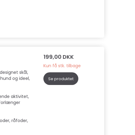
199,00 DKK
Kun få stk. tilbage
designet skål,
 hund og ideel,
Se produktet
nde aktivitet,
forlænger
foder, råfoder,