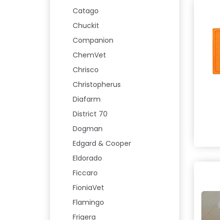
Catago
Chuckit
Companion
ChemVet
Chrisco
Christopherus
Diafarm
District 70
Dogman
Edgard & Cooper
Eldorado
Ficcaro
FioniaVet
Flamingo
Frigera