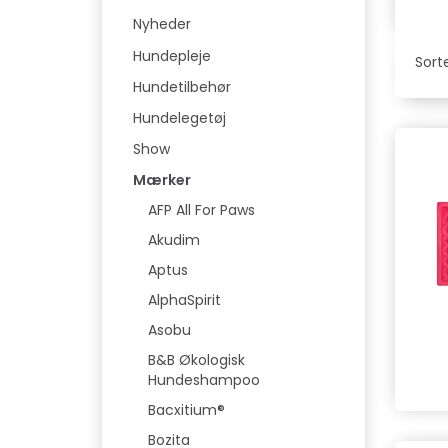
Nyheder
Hundepleje
Sorte
Hundetilbehør
Hundelegetøj
Show
Mærker
AFP All For Paws
Akudim
Aptus
AlphaSpirit
Asobu
B&B Økologisk
Hundeshampoo
Bacxitium®
Bozita