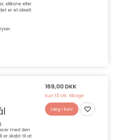
, silikone eller
et er et ideelt
ryser.
169,00 DKK
Kun få stk. tilbage
ål
Læg i kurv
g
 racer med den
er skabt til at