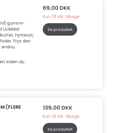
69,00 DKK
Kun få stk. tilbage
 små gummi-
d LickiMat
Se produktet
utter, hytteost,
dfoder. Frys den
re endnu
ten inden du
M (FLERE
139,00 DKK
Kun få stk. tilbage
Se produktet