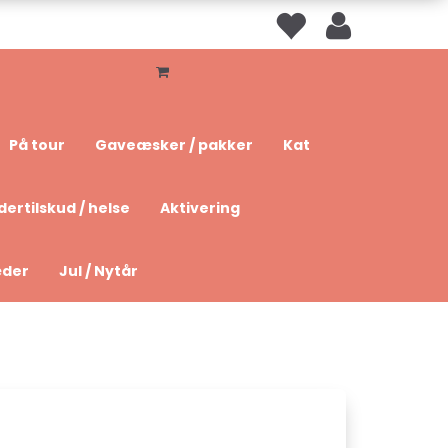
På tour
Gaveæsker / pakker
Kat
dertilskud / helse
Aktivering
æder
Jul / Nytår