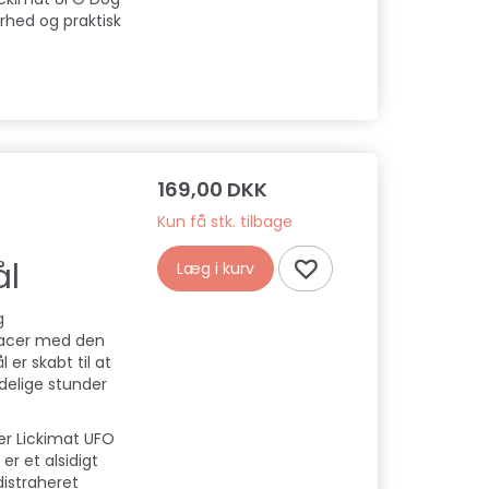
arhed og praktisk
169,00 DKK
Kun få stk. tilbage
ål
Læg i kurv
g
 racer med den
er skabt til at
ædelige stunder
er Lickimat UFO
er et alsidigt
distraheret