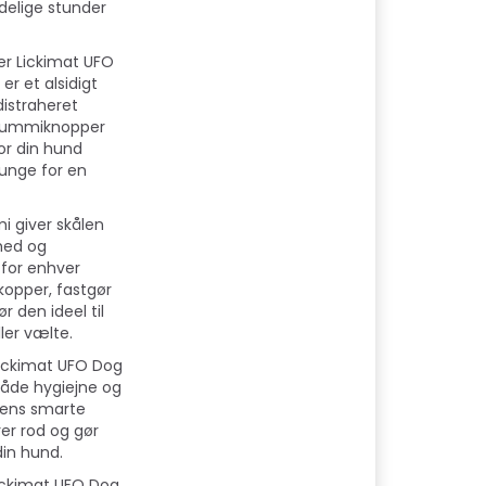
ædelige stunder
er Lickimat UFO
er et alsidigt
distraheret
e gummiknopper
or din hund
unge for en
i giver skålen
hed og
g for enhver
kopper, fastgør
ør den ideel til
ler vælte.
Lickimat UFO Dog
både hygiejne og
dens smarte
er rod og gør
din hund.
Lickimat UFO Dog