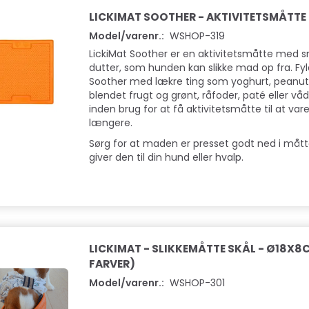
LICKIMAT SOOTHER - AKTIVITETSMÅTTE
Model/varenr.:
WSHOP-319
LickiMat Soother er en aktivitetsmåtte med
dutter, som hunden kan slikke mad op fra. Fyl
Soother med lækre ting som yoghurt, peanutb
blendet frugt og grønt, råfoder, paté eller vå
inden brug for at få aktivitetsmåtte til at va
længere.
Sørg for at maden er presset godt ned i måt
giver den til din hund eller hvalp.
LICKIMAT - SLIKKEMÅTTE SKÅL - Ø18X8C
FARVER)
Model/varenr.:
WSHOP-301