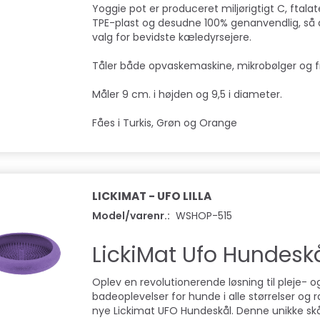
Yoggie pot er produceret miljørigtigt C, ftalater
TPE-plast og desudne 100% genanvendlig, så d
valg for bevidste kæledyrsejere.
Tåler både opvaskemaskine, mikrobølger og f
Måler 9 cm. i højden og 9,5 i diameter.
Fåes i Turkis, Grøn og Orange
LICKIMAT - UFO LILLA
Model/varenr.:
WSHOP-515
LickiMat Ufo Hundesk
Oplev en revolutionerende løsning til pleje- o
badeoplevelser for hunde i alle størrelser og
nye Lickimat UFO Hundeskål. Denne unikke skål 