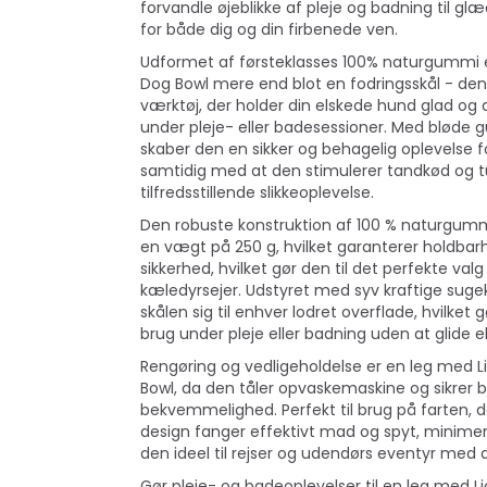
forvandle øjeblikke af pleje og badning til gl
for både dig og din firbenede ven.
Udformet af førsteklasses 100% naturgummi 
Dog Bowl mere end blot en fodringsskål - den 
værktøj, der holder din elskede hund glad og 
under pleje- eller badesessioner. Med blød
skaber den en sikker og behagelig oplevelse f
samtidig med at den stimulerer tandkød og t
tilfredsstillende slikkeoplevelse.
Den robuste konstruktion af 100 % naturgumm
en vægt på 250 g, hvilket garanterer holdbar
sikkerhed, hvilket gør den til det perfekte val
kæledyrsejer. Udstyret med syv kraftige suge
skålen sig til enhver lodret overflade, hvilket g
brug under pleje eller badning uden at glide el
Rengøring og vedligeholdelse er en leg med 
Bowl, da den tåler opvaskemaskine og sikrer 
bekvemmelighed. Perfekt til brug på farten, 
design fanger effektivt mad og spyt, minimer
den ideel til rejser og udendørs eventyr med 
Gør pleje- og badeoplevelser til en leg med 