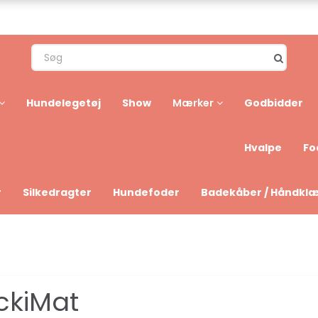
Hundelegetøj
Show
Godbidder
Mærker
Hvalpe
Fo
r
Silkedragter
Hundefoder
Badekåber / Håndkl
ickiMat