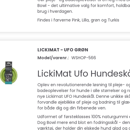
Bowl - det ultimative valg for komfort, holdb
brug i hverdagen.
Findes i farverne Pink, Lilla, grøn og Turkis
LICKIMAT - UFO GRØN
Model/varenr.:
WSHOP-566
LickiMat Ufo Hundesk
Oplev en revolutionerende løsning til pleje- o
badeoplevelser for hunde i alle størrelser og
nye Lickimat UFO Hundeskål. Denne unikke skål 
forvandle øjeblikke af pleje og badning til gl
for både dig og din firbenede ven.
Udformet af førsteklasses 100% naturgummi 
Dog Bowl mere end blot en fodringsskål - den 
værktøj, der holder din elskede hund glad og 