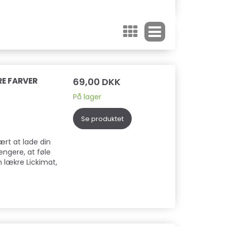
RE FARVER
69,00 DKK
På lager
Se produktet
ært at lade din
ngere, at føle
 lækre Lickimat,