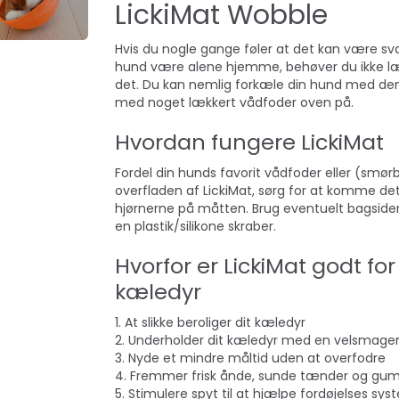
LickiMat Wobble
Hvis du nogle gange føler at det kan være sv
hund være alene hjemme, behøver du ikke læ
det. Du kan nemlig forkæle din hund med den
med noget lækkert vådfoder oven på.
Hvordan fungere LickiMat
Fordel din hunds favorit vådfoder eller (smør
overfladen af LickiMat, sørg for at komme det
hjørnerne på måtten. Brug eventuelt bagsiden
en plastik/silikone skraber.
Hvorfor er LickiMat godt for 
kæledyr
1. At slikke beroliger dit kæledyr
2. Underholder dit kæledyr med en velsmag
3. Nyde et mindre måltid uden at overfodre
4. Fremmer frisk ånde, sunde tænder og g
5. Stimulere spyt til at hjælpe fordøjelses sy