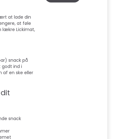
ært at lade din
ngere, at føle
 lækre Lickimat,
bar) snack på
 godt ind i
 af en ske eller
dit
ende snack
ummer
stemet