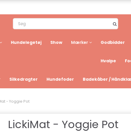
Hundelegetøj
Show
Godbidder
Mærker
Hvalpe
Fo
r
Silkedragter
Hundefoder
Badekåber / Håndkl
Mat - Yoggie Pot
LickiMat - Yoggie Pot