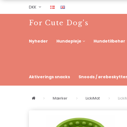
DKK
For Cute Dog's
Nyheder
Hundepleje
Hundetilbehør
Aktiverings snacks
Snoods / ørebeskytte
Mærker
LickiMat
Licki