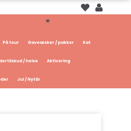
På tour
Gaveæsker / pakker
Kat
dertilskud / helse
Aktivering
æder
Jul / Nytår