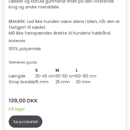
Lækker og stilfuld gunmetal finish på den roterende
krog og andre metaldele.
BEMÆRK: Lad ikke hunden være alene i bilen, når den er
fastgjort til sædet.
Må ikke fastspændes direkte til hundens halsbånd.
Materiale:
100% polyamide
Størrelses guide:
S
M
L
Længde
25-45 cm
30-50 cm
50-80 cm
Strop bredde
15 mm
25 mm
30 mm
139,00 DKK
På lager
Se produktet