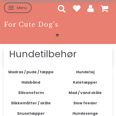
Menu
Skifte navigation
For Cute Dog's
Hundetilbehør
Madras / pude / tæppe
Hundetøj
Halsbånd
Køletæpper
Siliconeform
Mad / vand skåle
Slikkemåtter / skåle
Slow feeder
Snusetæpper
Hundesenge