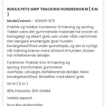
RUKKA PETS GRIP TRACKING HUNDESNOR M ( 6 M
)
Model/varenr.:
WSHOP-672
Praktisk og holdbar hundesnor til træning og sporing.
Takket være det gummierede materiale har snoren et
behageligt og sikkert greb, selv under våde vejrforhold.
Den længere snorlængde giver hunden
bevægelsesfrihed under sporarbejde, og det er nyttigt,
når træning kræver mere afstand til hunden. Snoren
har reflekterende detaljer.
Funktioner: Praktisk snor til træning og
sporing. Komfortabel, gummieret
overflade. Letvægts. Reflekterende detaljer. Mere
bevægelsesfrihed. Skridsikker med sikkert greb.
Str M ( 6 m )
80% Polyester, 20% GUMMI
Vaskes separat.
Brug ikke skyllemiddel.