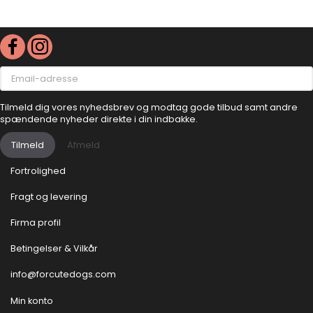
Email-
adresse
Tilmeld dig vores nyhedsbrev og modtag gode tilbud samt andre
spændende nyheder direkte i din indbakke.
Tilmeld
Afmeld
Fortrolighed
Fragt og levering
Firma profil
Betingelser & Vilkår
info@forcutedogs.com
Min konto