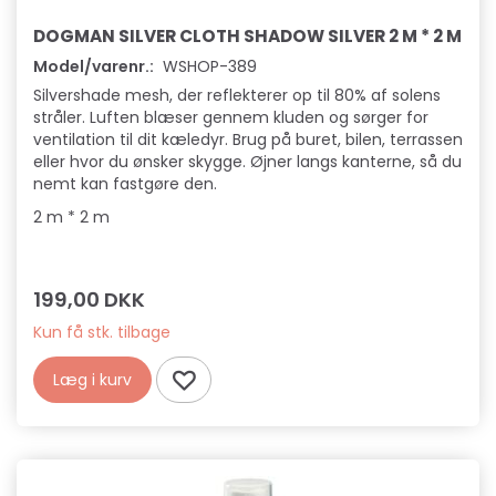
DOGMAN SILVER CLOTH SHADOW SILVER 2 M * 2 M
Model/varenr.:
WSHOP-389
Silvershade mesh, der reflekterer op til 80% af solens
stråler. Luften blæser gennem kluden og sørger for
ventilation til dit kæledyr. Brug på buret, bilen, terrassen
eller hvor du ønsker skygge. Øjner langs kanterne, så du
nemt kan fastgøre den.
2 m * 2 m
199,00 DKK
Kun få stk. tilbage
Læg i kurv