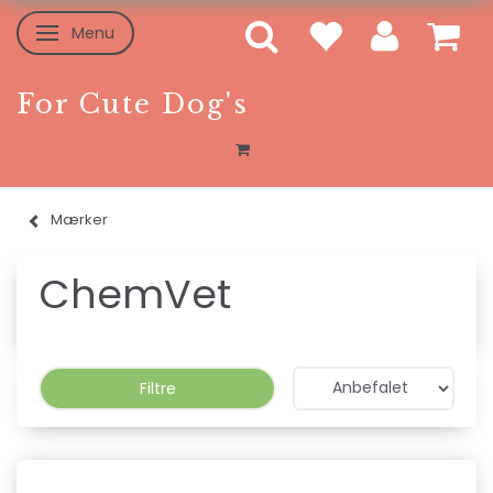
Menu
Skifte navigation
For Cute Dog's
Mærker
ChemVet
Filtre