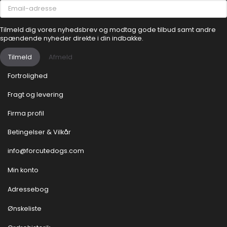
Email-
adresse
Tilmeld dig vores nyhedsbrev og modtag gode tilbud samt andre
spændende nyheder direkte i din indbakke.
Tilmeld
Afmeld
Fortrolighed
Fragt og levering
Firma profil
Betingelser & Vilkår
info@forcutedogs.com
Min konto
Adressebog
Ønskeliste