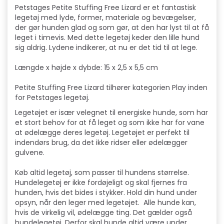
Petstages Petite Stuffing Free Lizard er et fantastisk
legetøj med lyde, former, materiale og bevægelser,
der gør hunden glad og som gør, at den har lyst til at få
leget i timevis. Med dette legetøj keder den lille hund
sig aldrig. Lydene indikerer, at nu er det tid til at lege.
Længde x højde x dybde: 15 x 2,5 x 5,5 cm
Petite Stuffing Free Lizard tilhører kategorien Play inden
for Petstages legetøj.
Legetøjet er især velegnet til energiske hunde, som har
et stort behov for at få leget og som ikke har for vane
at ødelægge deres legetøj. Legetøjet er perfekt til
indendørs brug, da det ikke ridser eller ødelægger
gulvene.
Køb altid legetøj, som passer til hundens størrelse.
Hundelegetøj er ikke fordøjeligt og skal fjernes fra
hunden, hvis det bides i stykker. Hold din hund under
opsyn, når den leger med legetøjet. Alle hunde kan,
hvis de virkelig vil, ødelægge ting. Det gælder også
hundelegetøj. Derfor skal hunde altid være under