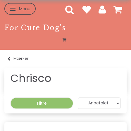
Menu
Skifte navigation
For Cute Dog's
Mærker
Chrisco
Filtre