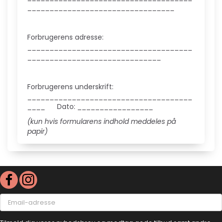
_________________________________
Forbrugerens adresse:
_____________________________________
______________________________
Forbrugerens underskrift:
_____________________________________
____ Dato: _________________
(kun hvis formularens indhold meddeles på
papir)
Email-
adresse