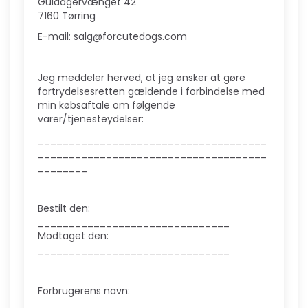
Guldagervænget 42
7160 Tørring
E-mail: salg@forcutedogs.com
Jeg meddeler herved, at jeg ønsker at gøre
fortrydelsesretten gældende i forbindelse med
min købsaftale om følgende
varer/tjenesteydelser:
_____________________________________
_____________________________________
________
Bestilt den:
_______________________________
Modtaget den:
_______________________________
Forbrugerens navn:
_____________________________________