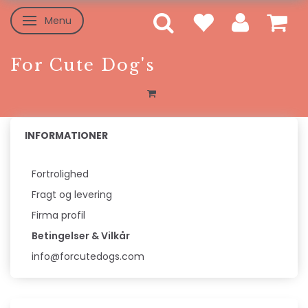
Menu
Skifte navigation
For Cute Dog's
INFORMATIONER
Fortrolighed
Fragt og levering
Firma profil
Betingelser & Vilkår
info@forcutedogs.com