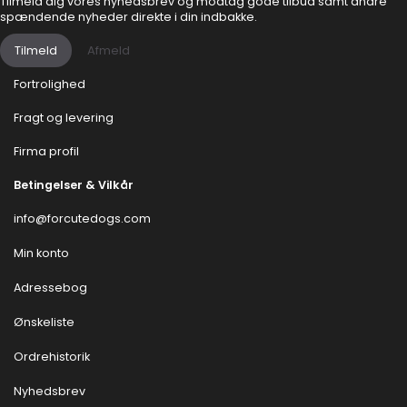
Tilmeld dig vores nyhedsbrev og modtag gode tilbud samt andre
spændende nyheder direkte i din indbakke.
Tilmeld
Afmeld
Fortrolighed
Fragt og levering
Firma profil
Betingelser & Vilkår
info@forcutedogs.com
Min konto
Adressebog
Ønskeliste
Ordrehistorik
Nyhedsbrev