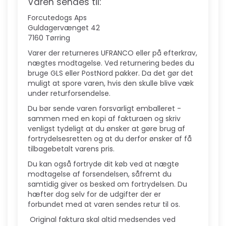
Varen sendes til:
Forcutedogs Aps
Guldagervænget 42
7160 Tørring
Varer der returneres UFRANCO eller på efterkrav,
nægtes modtagelse. Ved returnering bedes du
bruge GLS eller PostNord pakker. Da det gør det
muligt at spore varen, hvis den skulle blive væk
under returforsendelse.
Du bør sende varen forsvarligt emballeret -
sammen med en kopi af fakturaen og skriv
venligst tydeligt at du ønsker at gøre brug af
fortrydelsesretten og at du derfor ønsker af få
tilbagebetalt varens pris.
Du kan også fortryde dit køb ved at nægte
modtagelse af forsendelsen, såfremt du
samtidig giver os besked om fortrydelsen. Du
hæfter dog selv for de udgifter der er
forbundet med at varen sendes retur til os.
Original faktura skal altid medsendes ved