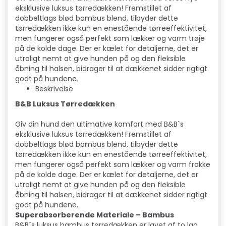
eksklusive luksus tørredækken! Fremstillet af
dobbeltlags blød bambus blend, tilbyder dette
tørredækken ikke kun en enestående tørreeffektivitet,
men fungerer også perfekt som lækker og varm trøje
på de kolde dage. Der er kælet for detaljerne, det er
utroligt nemt at give hunden på og den fleksible
åbning til halsen, bidrager til at dækkenet sidder rigtigt
godt på hundene.
Beskrivelse
B&B Luksus Tørredækken
Giv din hund den ultimative komfort med B&B`s
eksklusive luksus tørredækken! Fremstillet af
dobbeltlags blød bambus blend, tilbyder dette
tørredækken ikke kun en enestående tørreeffektivitet,
men fungerer også perfekt som lækker og varm frakke
på de kolde dage. Der er kælet for detaljerne, det er
utroligt nemt at give hunden på og den fleksible
åbning til halsen, bidrager til at dækkenet sidder rigtigt
godt på hundene.
Superabsorberende Materiale – Bambus
B&B´s luksus bambus tørredækken er lavet af to lag