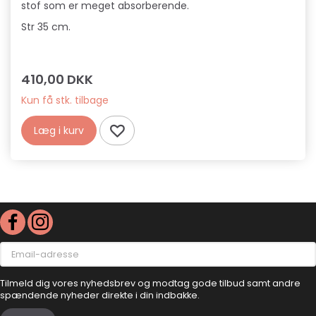
stof som er meget absorberende.
Str 35 cm.
410,00 DKK
Kun få stk. tilbage
Læg i kurv
Email-
adresse
Tilmeld dig vores nyhedsbrev og modtag gode tilbud samt andre
spændende nyheder direkte i din indbakke.