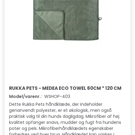
RUKKA PETS - MEDEA ECO TOWEL 60CM * 120 CM
Model/varenr.:
WSHOP-403
Dette Rukka Pets håndklæde, der indeholder
genanvendt polyester, er et økologisk, men også
praktisk valg til din hunds dagligdag. Mikrofiber af høj
kvalitet opfanger snavs, mudder og fugt fra hundens
poter og pels. Mikrofiberhåndklædets egenskaber
forbedres ved hver brug. Håndklædet kan vaskes i