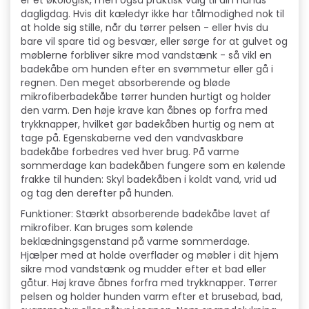
er et økologisk, men også praktisk valg til din hunds
dagligdag. Hvis dit kæledyr ikke har tålmodighed nok til
at holde sig stille, når du tørrer pelsen - eller hvis du
bare vil spare tid og besvær, eller sørge for at gulvet og
møblerne forbliver sikre mod vandstænk - så vikl en
badekåbe om hunden efter en svømmetur eller gå i
regnen. Den meget absorberende og bløde
mikrofiberbadekåbe tørrer hunden hurtigt og holder
den varm. Den høje krave kan åbnes op forfra med
trykknapper, hvilket gør badekåben hurtig og nem at
tage på. Egenskaberne ved den vandvaskbare
badekåbe forbedres ved hver brug. På varme
sommerdage kan badekåben fungere som en kølende
frakke til hunden: Skyl badekåben i koldt vand, vrid ud
og tag den derefter på hunden.
Funktioner: Stærkt absorberende badekåbe lavet af
mikrofiber. Kan bruges som kølende
beklædningsgenstand på varme sommerdage.
Hjælper med at holde overflader og møbler i dit hjem
sikre mod vandstænk og mudder efter et bad eller
gåtur. Høj krave åbnes forfra med trykknapper. Tørrer
pelsen og holder hunden varm efter et brusebad, bad,