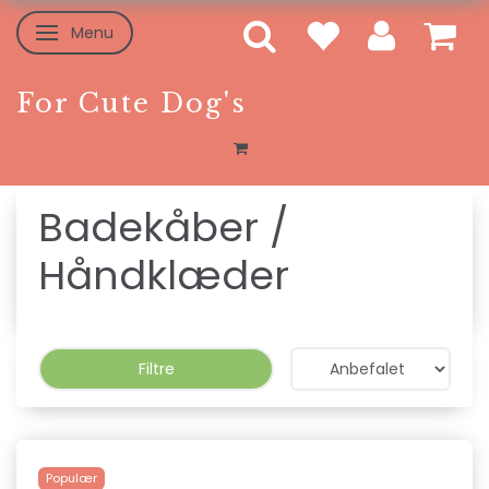
Menu
Skifte navigation
For Cute Dog's
Badekåber /
Håndklæder
Filtre
Populær