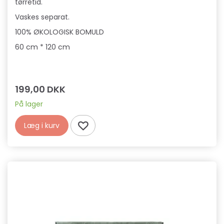
tørretid.
Vaskes separat.
1
00% ØKOLOGISK BOMULD
60 cm * 120 cm
199,00 DKK
På lager
Læg i kurv