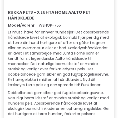
RUKKA PETS - X LUHTA HOME AALTO PET
HÅNDKLÆDE
Model/varenr.:
WSHOP-755
Et must-have for enhver hundeejer! Det absorberende
håndklæde lavet af økologisk bomuld hjælper dig med
at tørre din hund hurtigere af efter en gåtur i regnen
eller en svømmetur eller et bad. Kæledyrshåndklædet
er lavet i et samarbejde med Luhta Home som er
kendt for sit legendariske Aalto håndklæde til
mennesker. Det naturlige bomuldsstof er mindre
statisk og venligt over for kæledyrets pels. Det
dobbeltsnoede garn sikrer en god fugtoptagelsesevne.
En hængeløkke i midten af ​​håndklædet. Nyd dit
kæledyrs tørre pels og den sparede tid! Funktioner:
Dobbeltsnoet garn sikrer god fugtabsorberingsevne.
Naturligt bomuldsstof er mindre statisk og venligt mod
hundens pels. Absorberende håndklæde lavet af
økologisk bomuld. Inkluderer en ophængningsløkke. Gør
det hurtigere at tørre hunden, forkorter pelsens