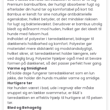
Premium bambusfibre, der hurtigt absorberer fugt og
efterlader din hund tør og komfortabel på kort tid.
Bambus er kendt for sine naturlige antibakterielle
egenskaber, hvilket betyder, at det mindsker risikoen
for lugt og bakterievækst. Derudover er bambus utrolig
blødt og skånsomt mod huden, hvilket gør det ideelt til
hunde med følsom hud.
Indholdet af polyester i tørredækkenet, bidrager til
dækkenets holdbarhed og komfort. Polyester gør
materialet mere slidstærkt og modstandsdygtigt,
hvilket sikrer, at tørredækkenet holder længere, selv
ved daglig brug. Polyester hjælper også med at bevare
formen på dækkenet, så det passer perfekt hver gang.
Varme og Smidighed
På kolde dage fungerer tørredækkenet som en lun
jakke, der holder din hunds muskler varme og smidige.
Hurtigere tør
Har hunden været i bad, ude i regnvejr eller måske
snuppet sig en lækker svømmetur, er B&B´s
tørredækken en effektiv hjælp til hurtigere at få pelsen
tør.
Blød og Behagelig