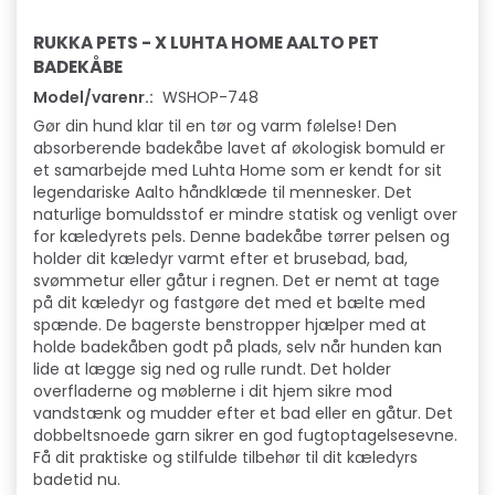
RUKKA PETS - X LUHTA HOME AALTO PET
BADEKÅBE
Model/varenr.:
WSHOP-748
Gør din hund klar til en tør og varm følelse! Den
absorberende badekåbe lavet af økologisk bomuld er
et samarbejde med Luhta Home som er kendt for sit
legendariske Aalto håndklæde til mennesker. Det
naturlige bomuldsstof er mindre statisk og venligt over
for kæledyrets pels. Denne badekåbe tørrer pelsen og
holder dit kæledyr varmt efter et brusebad, bad,
svømmetur eller gåtur i regnen. Det er nemt at tage
på dit kæledyr og fastgøre det med et bælte med
spænde. De bagerste benstropper hjælper med at
holde badekåben godt på plads, selv når hunden kan
lide at lægge sig ned og rulle rundt. Det holder
overfladerne og møblerne i dit hjem sikre mod
vandstænk og mudder efter et bad eller en gåtur. Det
dobbeltsnoede garn sikrer en god fugtoptagelsesevne.
Få dit praktiske og stilfulde tilbehør til dit kæledyrs
badetid nu.