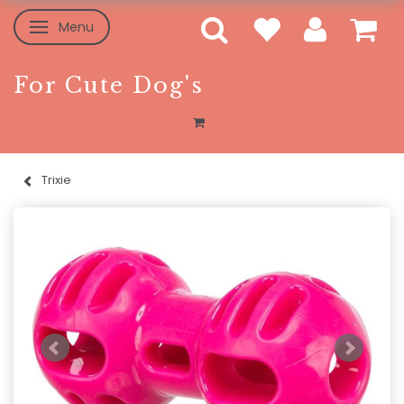
Menu
Skifte navigation
For Cute Dog's
Trixie