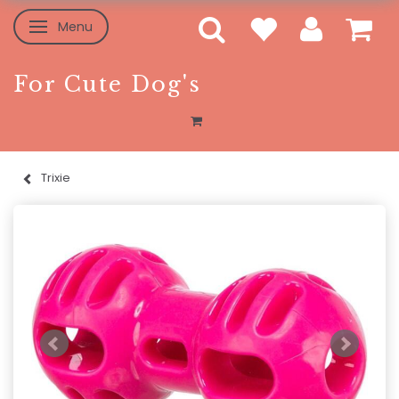
Menu
Skifte navigation
For Cute Dog's
Trixie