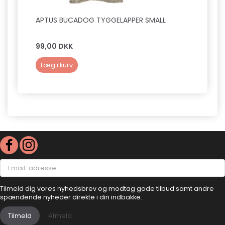
APTUS BUCADOG TYGGELAPPER SMALL
TRIXI
99,00 DKK
79,0
Læg i kurv
Læg 
Email-
adresse
Tilmeld dig vores nyhedsbrev og modtag gode tilbud samt andre
spændende nyheder direkte i din indbakke.
Tilmeld
Afmeld