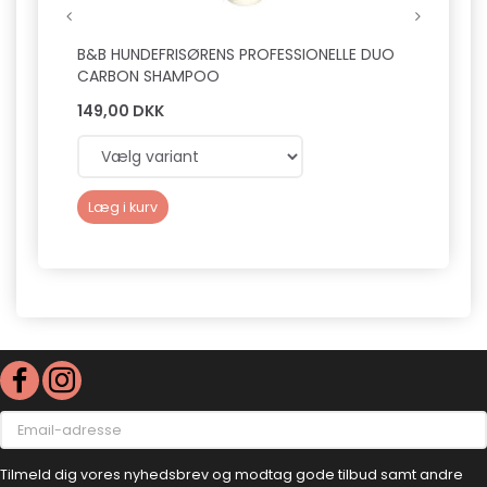
B&B HUNDEFRISØRENS PROFESSIONELLE DUO
B&B H
CARBON SHAMPOO
FUGT
149,00 DKK
149,0
Læg i kurv
Læg 
Email-
adresse
Tilmeld dig vores nyhedsbrev og modtag gode tilbud samt andre