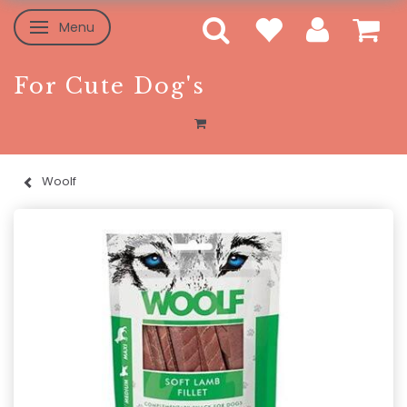
Menu
Skifte navigation
For Cute Dog's
Woolf