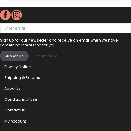
Enter
email
Sign up for our newsletter and receive an email when we have
something interesting for you
Subscribe
Unsubscribe
Privacy Notice
Shipping & Returns
About Us
Conditions of Use
Contact us
My Account