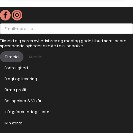
Email-
adresse
Tilmeld dig vores nyhedsbrev og modtag gode tilbud samt andre
spændende nyheder direkte i din indbakke.
Tilmeld
Afmeld
Fortrolighed
Fragt og levering
Firma profil
Betingelser & Vilkår
info@forcutedogs.com
Min konto