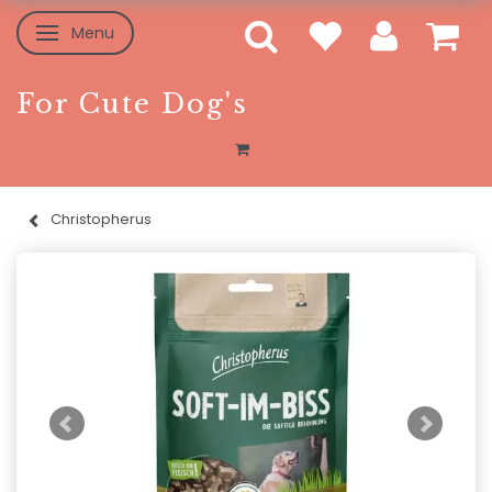
Menu
Skifte navigation
For Cute Dog's
Christopherus