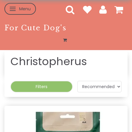
Menu
Toggle navigation
For Cute Dog's
Christopherus
Filters