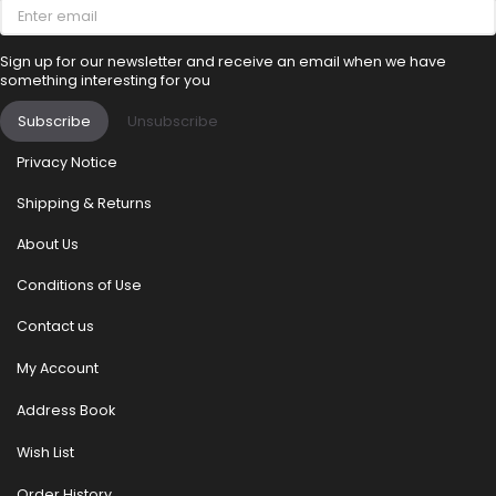
Enter
email
Sign up for our newsletter and receive an email when we have
something interesting for you
Subscribe
Unsubscribe
Privacy Notice
Shipping & Returns
About Us
Conditions of Use
Contact us
My Account
Address Book
Wish List
Order History