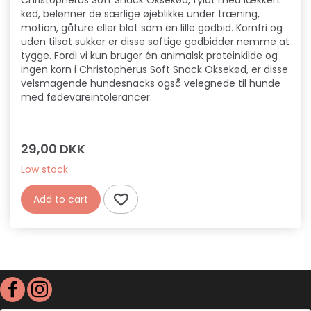
Christopherus Soft Snack Oksekød, fyldt med lækkert
kød, belønner de særlige øjeblikke under træning,
motion, gåture eller blot som en lille godbid. Kornfri og
uden tilsat sukker er disse saftige godbidder nemme at
tygge. Fordi vi kun bruger én animalsk proteinkilde og
ingen korn i Christopherus Soft Snack Oksekød, er disse
velsmagende hundesnacks også velegnede til hunde
med fødevareintolerancer.
29,00 DKK
Low stock
Add to cart