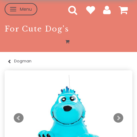
Menu
Toggle navigation
For Cute Dog's
Dogman