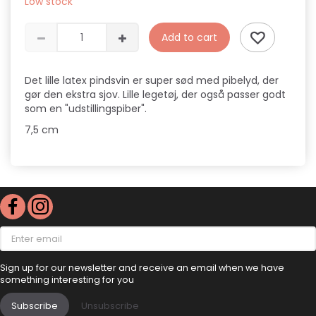
Low stock
Add to cart
Det lille latex pindsvin er super sød med pibelyd, der
gør den ekstra sjov. Lille legetøj, der også passer godt
som en "udstillingspiber".
7,5 cm
Enter
email
Sign up for our newsletter and receive an email when we have
something interesting for you
Subscribe
Unsubscribe