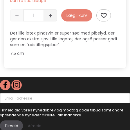
Kun få stk. tilbage
Læg i kurv
Det lille latex pindsvin er super sød med pibelyd, der
gør den ekstra sjov. Lille legetøj, der også passer godt
som en "udstillingspiber".
7,5 cm
Email-
adresse
Tilmeld dig vores nyhedsbrev og modtag gode tilbud samt andre
spændende nyheder direkte i din indbakke.
Tilmeld
Afmeld