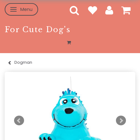
Menu
Skifte navigation
For Cute Dog's
Dogman