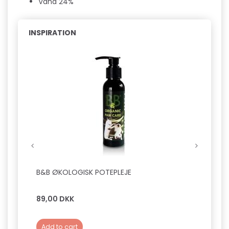
Vand 24%
INSPIRATION
B&B ØKOLOGISK POTEPLEJE
B&B Ø
89,00 DKK
129,0
Add to cart