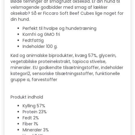
Bløde terninger af smagfuldt oksekød. Er din hund til
velsmagende godbidder med smag af lækker
oksekøb? Så er Ficcaro Soft Beef Cubes lige noget for
din hund.
Perfekt til hvalpe og hundetræning
Kornfri og GMO fri
Fedtfattig
Indeholder 100 g.
Kød og animalske biprodukter, kvæg 57%, glycerin,
vegetabilske proteinekstrakt, tapioca stivelse,
mineraler. EU godkendte tilsætningstoffer, indeholder
kategori2, sensoriske tilsætningsstoffer, funktionelle
gruppe a, farvestoffer
Produkt indhold
Kylling 57%
Protein 23%
Fedt 2%
Fiber 1%
Mineraler 3%