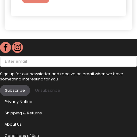
See 
Enter
email
Sign up for our newsletter and receive an email when we have
something interesting for you
Subscribe
Unsubscribe
Privacy Notice
Shipping & Returns
About Us
Conditions of Use