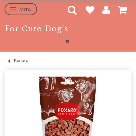
Menu
Toggle navigation
For Cute Dog's
Ficcaro