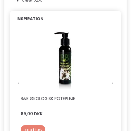
Vand 24%
INSPIRATION
B&B ØKOLOGISK POTEPLEJE
B&B Ø
89,00 DKK
129,0
Læg i kurv