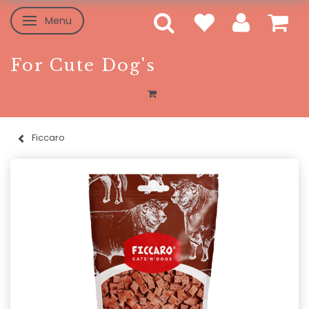
Menu
Skifte navigation
For Cute Dog's
Ficcaro