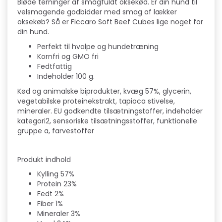
Bløde terninger af smagfuldt oksekød. Er din hund til
velsmagende godbidder med smag af lækker
oksekøb? Så er Ficcaro Soft Beef Cubes lige noget for
din hund.
Perfekt til hvalpe og hundetræning
Kornfri og GMO fri
Fedtfattig
Indeholder 100 g.
Kød og animalske biprodukter, kvæg 57%, glycerin,
vegetabilske proteinekstrakt, tapioca stivelse,
mineraler. EU godkendte tilsætningstoffer, indeholder
kategori2, sensoriske tilsætningsstoffer, funktionelle
gruppe a, farvestoffer
Produkt indhold
Kylling 57%
Protein 23%
Fedt 2%
Fiber 1%
Mineraler 3%