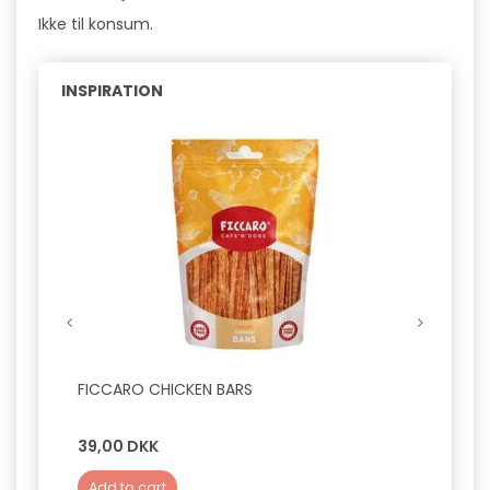
Ikke til konsum.
INSPIRATION
FICCARO CHICKEN BARS
FICCA
39,00 DKK
39,0
Add to cart
Add 