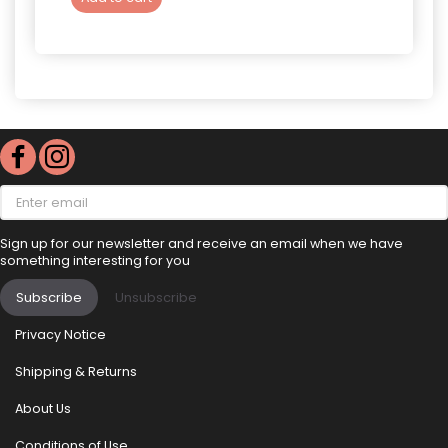
Enter
email
Sign up for our newsletter and receive an email when we have
something interesting for you
Subscribe
Unsubscribe
Privacy Notice
Shipping & Returns
About Us
Conditions of Use