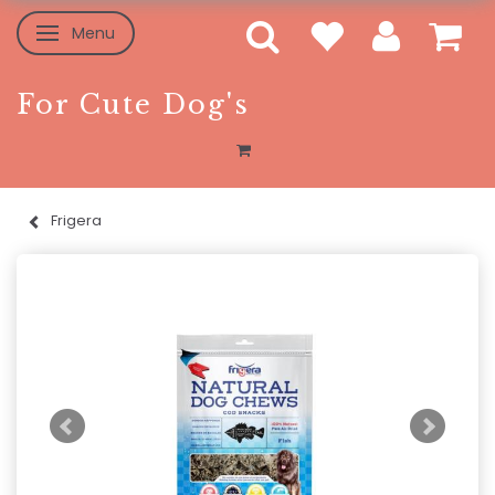
Menu
Toggle navigation
For Cute Dog's
Frigera