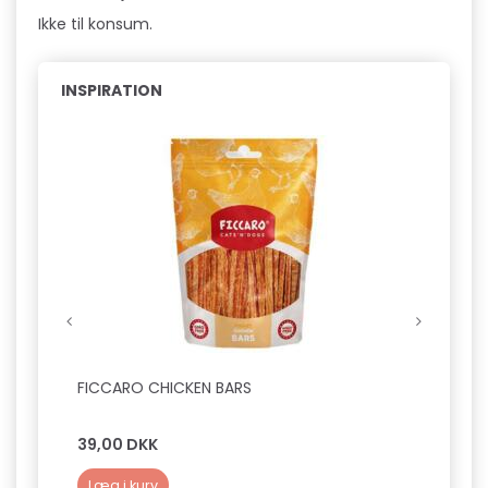
Ikke til konsum.
INSPIRATION
FICCARO CHICKEN BARS
FICCA
39,00 DKK
39,0
Læg i kurv
Læg 