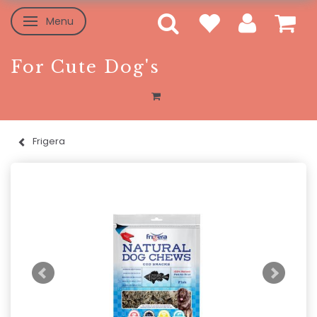
Menu
Skifte navigation
For Cute Dog's
Frigera