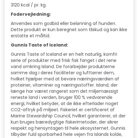
3120 kcal / pr. kg.
Fodervejledning:
Anvendes som godbid eller belønning af hunden.
Dette produkt er kun beregnet som tilskud og kan ikke
erstatte et måltid.
Gunnis Taste of Iceland:
Gunnis Taste of Iceland er en helt naturlig, kornfri
serie af produkter med frisk fisk fanget i det rene
vand omkring Island. De forarbejder produkterne
samme dag i deres faciliteter og lufttørrer dem,
hvilket hjælper med at bevare næringsværdien af ​​
proteiner, vitaminer og næringsstoffer. Island, der
længe har været rangeret som det miljømæssigt
reneste land i verden, bruger 100 % vedvarende
energi, hvilket betyder, at de ikke efterlader noget
CO2-aftryk på miljøet. Fiskeriet er certificeret af
Marine Stewardship Council, hvilket garanterer, at der
kun bruges bæredygtige fiskerimetoder, der sikrer
respekt og hensyntagen til hele økosystemet. Gunnis
tilbyder fuld sporbarhed hele vejen fra Islands kolde,