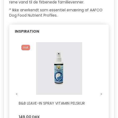
rene vand til de firbenede familievenner.
* Ikke anerkendt som essentiel ernæring af AAFCO
Dog Food Nutrient Profiles.
INSPIRATION
Hot
B&B LEAVE-IN SPRAY VITAMIN PELSKUR
B&B D
SILKE
149,00 DKK
149,0