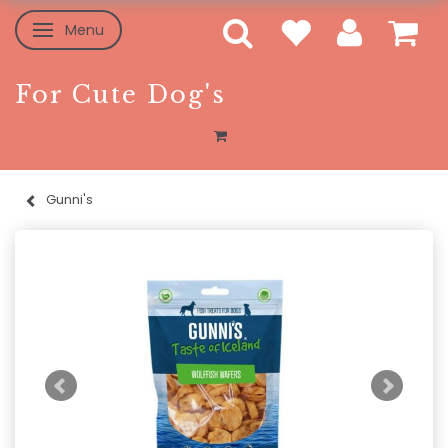
Menu
Toggle navigation
For Cute Dog's
Gunni's