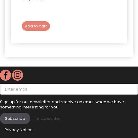
Add to cart
Add 
Enter
email
Sign up for our newsletter and receive an email when we have
something interesting for you
Subscribe
Unsubscribe
Privacy Notice