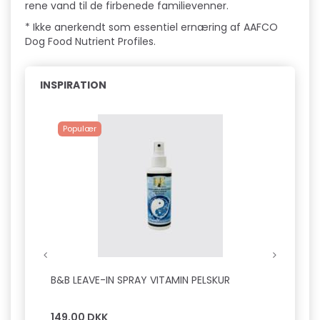
rene vand til de firbenede familievenner.
* Ikke anerkendt som essentiel ernæring af AAFCO
Dog Food Nutrient Profiles.
INSPIRATION
Populær
B&B LEAVE-IN SPRAY VITAMIN PELSKUR
B&B D
SILKE
149,00 DKK
149,0