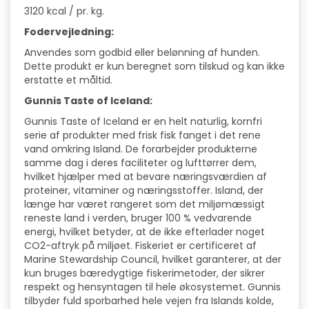
3120 kcal / pr. kg.
Fodervejledning:
Anvendes som godbid eller belønning af hunden.
Dette produkt er kun beregnet som tilskud og kan ikke
erstatte et måltid.
Gunnis Taste of Iceland:
Gunnis Taste of Iceland er en helt naturlig, kornfri
serie af produkter med frisk fisk fanget i det rene
vand omkring Island. De forarbejder produkterne
samme dag i deres faciliteter og lufttørrer dem,
hvilket hjælper med at bevare næringsværdien af ​​
proteiner, vitaminer og næringsstoffer. Island, der
længe har været rangeret som det miljømæssigt
reneste land i verden, bruger 100 % vedvarende
energi, hvilket betyder, at de ikke efterlader noget
CO2-aftryk på miljøet. Fiskeriet er certificeret af
Marine Stewardship Council, hvilket garanterer, at der
kun bruges bæredygtige fiskerimetoder, der sikrer
respekt og hensyntagen til hele økosystemet. Gunnis
tilbyder fuld sporbarhed hele vejen fra Islands kolde,