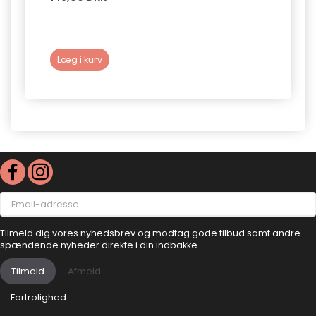
Læg i kurv
Læg 
Email-
adresse
Tilmeld dig vores nyhedsbrev og modtag gode tilbud samt andre
spændende nyheder direkte i din indbakke.
Tilmeld
Afmeld
Fortrolighed