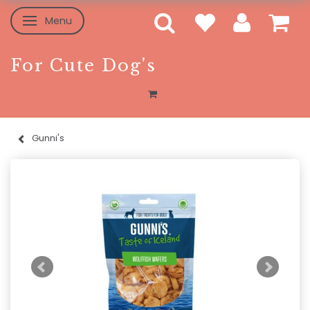
Menu
Skifte navigation
For Cute Dog's
Gunni's