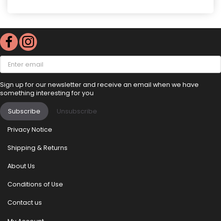
Enter
email
Sign up for our newsletter and receive an email when we have
something interesting for you
Subscribe
Unsubscribe
Privacy Notice
Shipping & Returns
About Us
Conditions of Use
Contact us