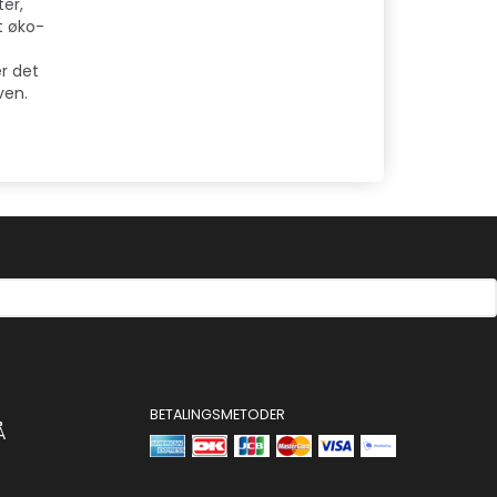
er,
t øko-
r det
ven.
BETALINGSMETODER
Å