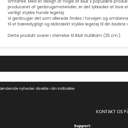
omtanke. Med et design af nogle af B&B´s populære produkt
produceret af genbrugsmaterialer, er det lykkedes at lave e
venligt stykke hunde legetøj.
Vi genbruger det som allerede findes i forvejen og omdanne
til et bæredygtigt og slidstærkt stykke legetøj til din bedste 
Dette produkt svarer i størrelse til B&B Guldkam (25 cm.)
ændende nyheder direkte i din indbakke.
KONTAKT OS P
Support: