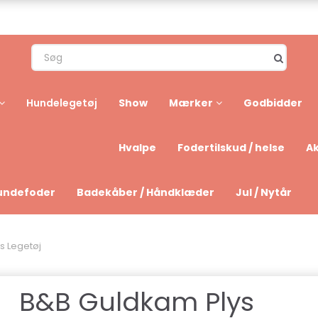
Show
Mærker
Godbidder
Hundelegetøj
Hvalpe
Fodertilskud / helse
Ak
undefoder
Badekåber / Håndklæder
Jul / Nytår
s Legetøj
B&B Guldkam Plys