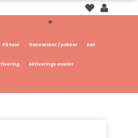
På tour
Gaveæsker / pakker
Kat
tivering
Aktiverings snacks