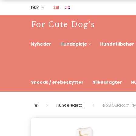
DKK
For Cute Dog's
Nyheder
Hundepleje
Hundetilbehør
Snoods / ørebeskytter
Silkedragter
H
Hundelegetøj
B&B Guldkam Ply