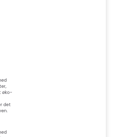
med
er,
t øko-
r det
ven.
med