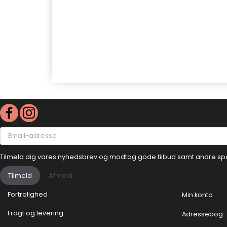
Email-
adresse
Tilmeld dig vores nyhedsbrev og modtag gode tilbud samt andre sp
Tilmeld
Afmeld
Fortrolighed
Min konto
Fragt og levering
Adressebog