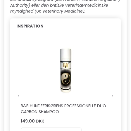
Authority) eller den britiske veterinærmedicinske
myndighed (UK Veterinary Medicine).
INSPIRATION
Hot
B&B HUNDEFRISØRENS PROFESSIONELLE DUO
B&B L
CARBON SHAMPOO
149,00 DKK
149,0