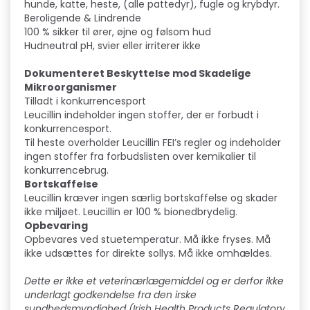
hunde, katte, heste, (alle pattedyr), fugle og krybdyr.
Beroligende & Lindrende
100 % sikker til ører, øjne og følsom hud
Hudneutral pH, svier eller irriterer ikke
Dokumenteret Beskyttelse mod Skadelige
Mikroorganismer
Tilladt i konkurrencesport
Leucillin indeholder ingen stoffer, der er forbudt i
konkurrencesport.
Til heste overholder Leucillin FEI’s regler og indeholder
ingen stoffer fra forbudslisten over kemikalier til
konkurrencebrug.
Bortskaffelse
Leucillin kræver ingen særlig bortskaffelse og skader
ikke miljøet. Leucillin er 100 % bionedbrydelig.
Opbevaring
Opbevares ved stuetemperatur. Må ikke fryses. Må
ikke udsættes for direkte sollys. Må ikke omhældes.
Dette er ikke et veterinærlægemiddel og er derfor ikke
underlagt godkendelse fra den irske
sundhedsmyndighed (Irish Health Products Regulatory