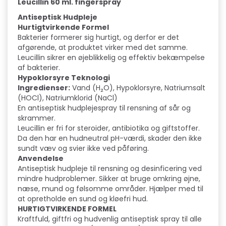
Leucillin 60 ml. fingerspray
Antiseptisk Hudpleje
Hurtigtvirkende Formel
Bakterier formerer sig hurtigt, og derfor er det
afgørende, at produktet virker med det samme.
Leucillin sikrer en øjeblikkelig og effektiv bekæmpelse
af bakterier.
Hypoklorsyre Teknologi
Ingredienser:
Vand (H₂O), Hypoklorsyre, Natriumsalt
(HOCl), Natriumklorid (NaCl)
En antiseptisk hudplejespray til rensning af sår og
skrammer.
Leucillin er fri for steroider, antibiotika og giftstoffer.
Da den har en hudneutral pH-værdi, skader den ikke
sundt væv og svier ikke ved påføring.
Anvendelse
Antiseptisk hudpleje til rensning og desinficering ved
mindre hudproblemer. Sikker at bruge omkring øjne,
næse, mund og følsomme områder. Hjælper med til
at opretholde en sund og kløefri hud.
HURTIGTVIRKENDE FORMEL
Kraftfuld, giftfri og hudvenlig antiseptisk spray til alle