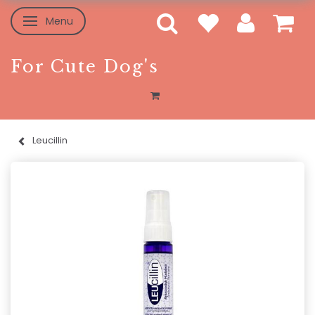
Menu
Toggle navigation
For Cute Dog's
Leucillin