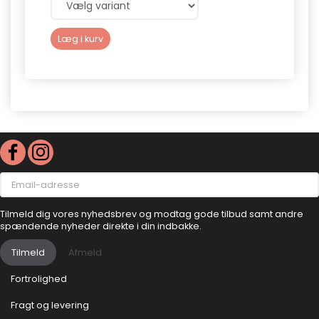
Læg i kurv
Læg 
Email-
adresse
Tilmeld dig vores nyhedsbrev og modtag gode tilbud samt andre
spændende nyheder direkte i din indbakke.
Tilmeld
Afmeld
Fortrolighed
Fragt og levering