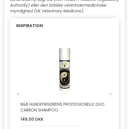
Authority) eller den britiske veterinærmedicinske
myndighed (UK Veterinary Medicine).
INSPIRATION
Pop
B&B HUNDEFRISØRENS PROFESSIONELLE DUO
B&B L
CARBON SHAMPOO
149,00 DKK
149,0