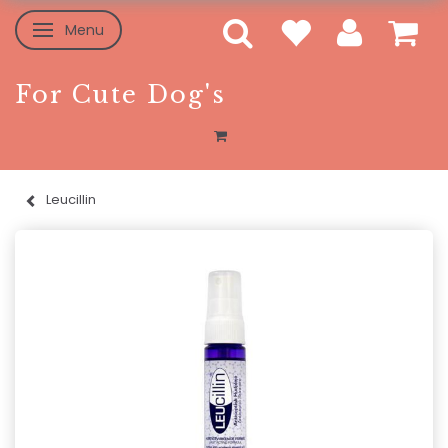
Menu
Skifte navigation
For Cute Dog's
Leucillin