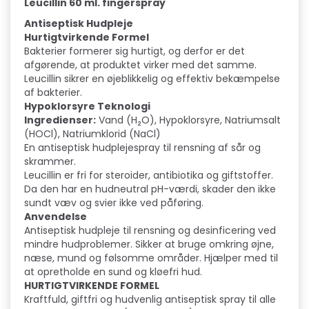
Leucillin 60 ml. fingerspray
Antiseptisk Hudpleje
Hurtigtvirkende Formel
Bakterier formerer sig hurtigt, og derfor er det
afgørende, at produktet virker med det samme.
Leucillin sikrer en øjeblikkelig og effektiv bekæmpelse
af bakterier.
Hypoklorsyre Teknologi
Ingredienser:
Vand (H₂O), Hypoklorsyre, Natriumsalt
(HOCl), Natriumklorid (NaCl)
En antiseptisk hudplejespray til rensning af sår og
skrammer.
Leucillin er fri for steroider, antibiotika og giftstoffer.
Da den har en hudneutral pH-værdi, skader den ikke
sundt væv og svier ikke ved påføring.
Anvendelse
Antiseptisk hudpleje til rensning og desinficering ved
mindre hudproblemer. Sikker at bruge omkring øjne,
næse, mund og følsomme områder. Hjælper med til
at opretholde en sund og kløefri hud.
HURTIGTVIRKENDE FORMEL
Kraftfuld, giftfri og hudvenlig antiseptisk spray til alle