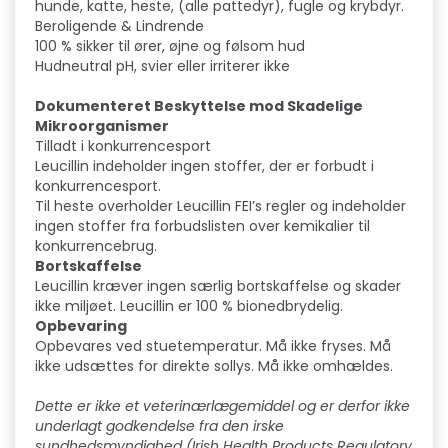
hunde, katte, heste, (alle pattedyr), fugle og krybdyr.
Beroligende & Lindrende
100 % sikker til ører, øjne og følsom hud
Hudneutral pH, svier eller irriterer ikke
Dokumenteret Beskyttelse mod Skadelige
Mikroorganismer
Tilladt i konkurrencesport
Leucillin indeholder ingen stoffer, der er forbudt i
konkurrencesport.
Til heste overholder Leucillin FEI’s regler og indeholder
ingen stoffer fra forbudslisten over kemikalier til
konkurrencebrug.
Bortskaffelse
Leucillin kræver ingen særlig bortskaffelse og skader
ikke miljøet. Leucillin er 100 % bionedbrydelig.
Opbevaring
Opbevares ved stuetemperatur. Må ikke fryses. Må
ikke udsættes for direkte sollys. Må ikke omhældes.
Dette er ikke et veterinærlægemiddel og er derfor ikke
underlagt godkendelse fra den irske
sundhedsmyndighed (Irish Health Products Regulatory