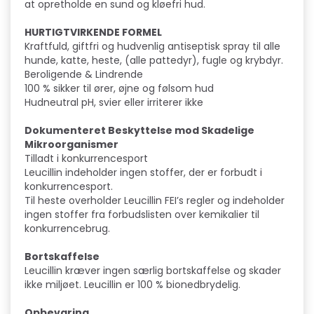
at opretholde en sund og kløefri hud.
HURTIGTVIRKENDE FORMEL
Kraftfuld, giftfri og hudvenlig antiseptisk spray til alle
hunde, katte, heste, (alle pattedyr), fugle og krybdyr.
Beroligende & Lindrende
100 % sikker til ører, øjne og følsom hud
Hudneutral pH, svier eller irriterer ikke
Dokumenteret Beskyttelse mod Skadelige
Mikroorganismer
Tilladt i konkurrencesport
Leucillin indeholder ingen stoffer, der er forbudt i
konkurrencesport.
Til heste overholder Leucillin FEI’s regler og indeholder
ingen stoffer fra forbudslisten over kemikalier til
konkurrencebrug.
Bortskaffelse
Leucillin kræver ingen særlig bortskaffelse og skader
ikke miljøet. Leucillin er 100 % bionedbrydelig.
Opbevaring