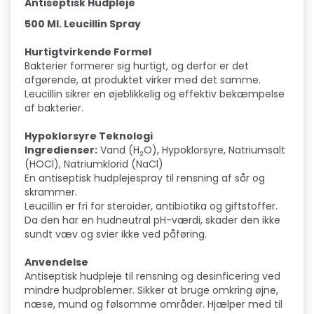
Antiseptisk Hudpleje
500 Ml. Leucillin Spray
Hurtigtvirkende Formel
Bakterier formerer sig hurtigt, og derfor er det
afgørende, at produktet virker med det samme.
Leucillin sikrer en øjeblikkelig og effektiv bekæmpelse
af bakterier.
Hypoklorsyre Teknologi
Ingredienser:
Vand (H₂O), Hypoklorsyre, Natriumsalt
(HOCl), Natriumklorid (NaCl)
En antiseptisk hudplejespray til rensning af sår og
skrammer.
Leucillin er fri for steroider, antibiotika og giftstoffer.
Da den har en hudneutral pH-værdi, skader den ikke
sundt væv og svier ikke ved påføring.
Anvendelse
Antiseptisk hudpleje til rensning og desinficering ved
mindre hudproblemer. Sikker at bruge omkring øjne,
næse, mund og følsomme områder. Hjælper med til