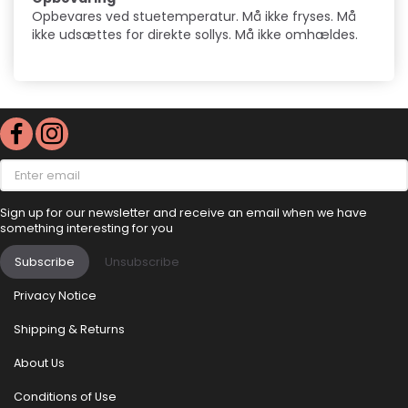
Opbevares ved stuetemperatur. Må ikke fryses. Må
ikke udsættes for direkte sollys. Må ikke omhældes.
Enter
email
Sign up for our newsletter and receive an email when we have
something interesting for you
Subscribe
Unsubscribe
Privacy Notice
Shipping & Returns
About Us
Conditions of Use