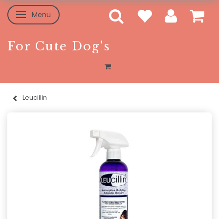
Menu
Toggle navigation
For Cute Dog's
Leucillin